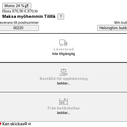
Moms 24 %
Prisinformation
Hinta 870,90 €.
870
,
90
Maksa myöhemmin Tilillä
?
älj beställningssätt
everans till postnummer
Min but
Saatavuustiedot
00220
Helsingfors butik
Levererad
Inte tillgänglig
Beställd för upphämtning
laddar...
Från butikshyllan
laddar...
Kan skickas
0
st