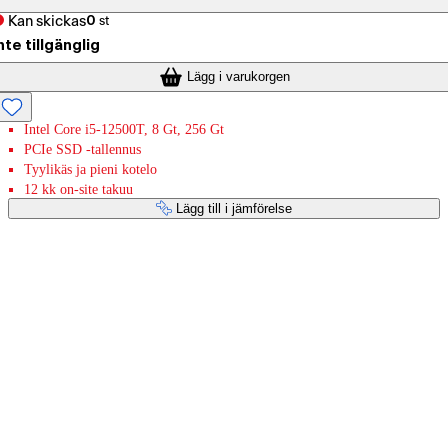
Kan skickas
0
st
nte tillgänglig
Lägg i varukorgen
Intel Core i5-12500T, 8 Gt, 256 Gt
PCIe SSD -tallennus
Tyylikäs ja pieni kotelo
12 kk on-site takuu
Lägg till i jämförelse
Betaltjänster