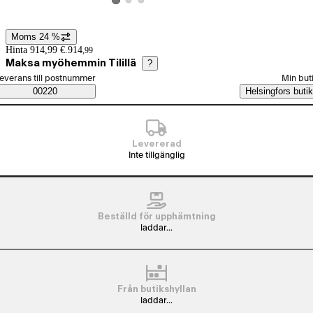
Visa produktbild 2
Visa produktbild 3
Visa produktbild 1
Moms 24 %
Prisinformation
Hinta 914,99 €.
914
,
99
Maksa myöhemmin Tilillä
?
älj beställningssätt
everans till postnummer
Min but
Saatavuustiedot
00220
Helsingfors butik
Levererad
Inte tillgänglig
Beställd för upphämtning
laddar...
Från butikshyllan
laddar...