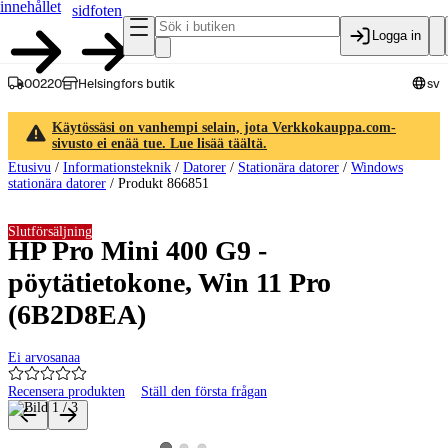
innehållet
sidfoten
Logga in
00220
Helsingfors butik
sv
Käytössäsi on vanhempi selain, jota Verkkokauppa.com-
sivusto ei enää tue. Lue lisää täältä.
Etusivu
/
Informationsteknik
/
Datorer
/
Stationära datorer
/
Windows
stationära datorer
/
Produkt 866851
Slutförsäljning
HP Pro Mini 400 G9 -
pöytätietokone, Win 11 Pro
(6B2D8EA)
Ei arvosanaa
Recensera produkten
Ställ den första frågan
Produktbilder och videor