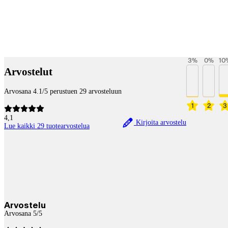
Betaltjänster
3
%
0
%
10
Arvostelut
Arvosana 4.1/5 perustuen 29 arvosteluun
1
2
3
4,1
Kirjoita arvostelu
Lue kaikki 29 tuotearvostelua
Arvostelu
Arvosana 5/5