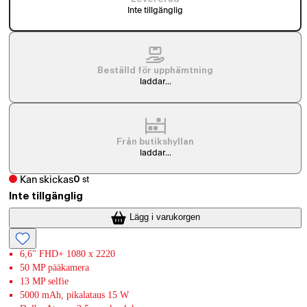
Inte tillgänglig
Beställd för upphämtning
laddar...
Från butikshyllan
laddar...
Kan skickas
0
st
Inte tillgänglig
Lägg i varukorgen
6,6" FHD+ 1080 x 2220
50 MP pääkamera
13 MP selfie
5000 mAh, pikalataus 15 W