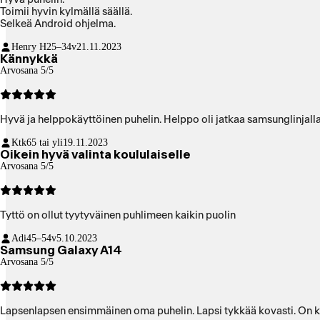
Toimii hyvin kylmällä säällä.
Selkeä Android ohjelma.
Henry H
25–34v
21.11.2023
Kännykkä
Arvosana 5/5
Hyvä ja helppokäyttöinen puhelin. Helppo oli jatkaa samsunglinjalla
Ktk
65 tai yli
19.11.2023
Oikein hyvä valinta koululaiselle
Arvosana 5/5
Tyttö on ollut tyytyväinen puhlimeen kaikin puolin
Adi
45–54v
5.10.2023
Samsung Galaxy A14
Arvosana 5/5
Lapsenlapsen ensimmäinen oma puhelin. Lapsi tykkää kovasti. On kyllä