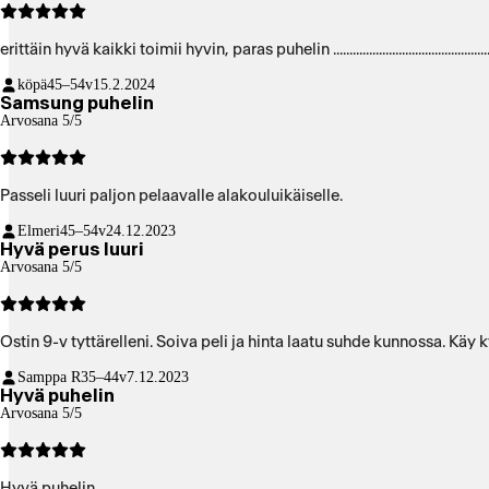
erittäin hyvä kaikki toimii hyvin, paras puhelin ......................................................................
köpä
45–54v
15.2.2024
Samsung puhelin
Arvosana 5/5
Passeli luuri paljon pelaavalle alakouluikäiselle.
Elmeri
45–54v
24.12.2023
Hyvä perus luuri
Arvosana 5/5
Ostin 9-v tyttärelleni. Soiva peli ja hinta laatu suhde kunnossa. Käy k
Samppa R
35–44v
7.12.2023
Hyvä puhelin
Arvosana 5/5
Hyvä puhelin.