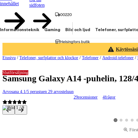
innehållet
sidfoten
00220
Informationsteknik
Gaming
Bild och ljud
Telefoner, surfplatt
Helsingfors butik
Käytössäsi
Etusivu
/
Telefoner, surfplattor och klockor
/
Telefoner
/
Android-telefoner
/
Slutförsäljning
Samsung Galaxy A14 -puhelin, 128/4
Arvosana 4.1/5 perustuen 29 arvosteluun
29
recensioner
4
frågor
Produktbilder och videor
Visa produktbild 
Visa produk
Visa p
Visa produktbild
Förs