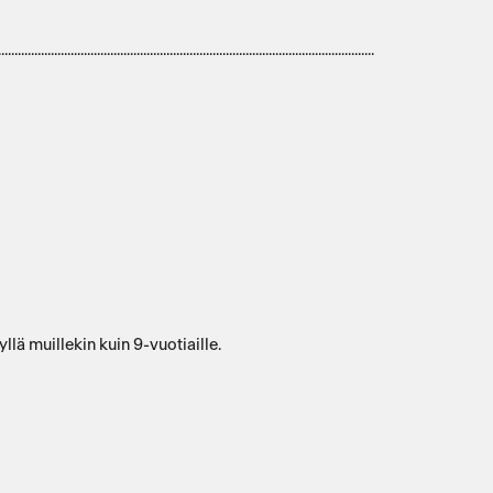
...........................................................................................
yllä muillekin kuin 9-vuotiaille.