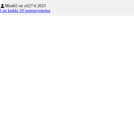
Minä
65 tai yli
27.6.2023
Lue kaikki 29 tuotearvostelua