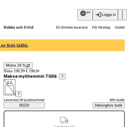
sv
Logga in
Hobby och fritid
En timmes leverans
För företag
Outlet
Fyndpartier
Guider och artiklar
Vaihtokauppa
e lisää täältä.
Tjänster
Aktuellt
Moms 24 %
Prisinformation
Hinta 198,99 €.
198
,
99
Maksa myöhemmin Tilillä
?
?
Välj beställningssätt
Leverans till postnummer
Min butik
Saatavuustiedot
00220
Helsingfors butik
Levererad