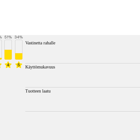
%
51
%
34
%
Vastinetta rahalle
4
5
Käyttömukavuus
Tuotteen laatu