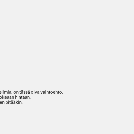
elimia, on tässä oiva vaihtoehto.
okeaan hintaan.
en pitääkin.