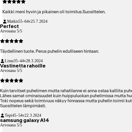
Kaikki meni hyvin ja pikainen oli toimitus.Suosittelen.
Matkis
55–64v
25.7.2024
Perfect
Arvosana 5/5
Täydellinen tuote. Perus puhelin edulliseen hintaan.
Lissu
35–44v
28.3.2024
Vastinetta rahoille
Arvosana 5/5
Kuin tarvitset puhelimen mutta rahatilanne ei anna ostaa kalliita puh
Lähes samat ominaisuudet kuin huippuluokan puhelimissa mutta hu
Toki nopeus sekä toimivuus näkyy hinnassa mutta puhelin toimii kut
Suosittelen lämpimästi.
Tepi
45–54v
22.3.2024
samsung galaxy A14
Arvosana 5/5