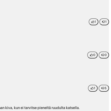
1
1
0
0
1
5
 kiva, kun ei tarvitse pieneltä ruudulta katsella.