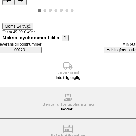
Produktbilder och videor
Visa produktbild 2
Visa produktbild 3
Visa produktbild 4
Visa produktbild 5
Visa produktbild 6
Visa produktbild 7
Visa produktbild 1
Moms 24 %
Prisinformation
Hinta 49,99 €.
49
,
99
Maksa myöhemmin Tilillä
?
älj beställningssätt
everans till postnummer
Min but
Saatavuustiedot
00220
Helsingfors butik
Levererad
Inte tillgänglig
Beställd för upphämtning
laddar...