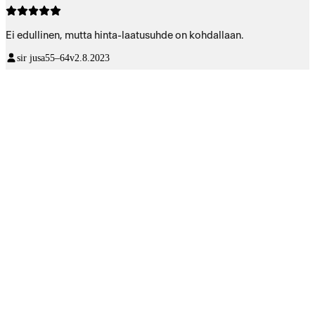
Ei edullinen, mutta hinta-laatusuhde on kohdallaan.
sir jusa
55–64v
2.8.2023