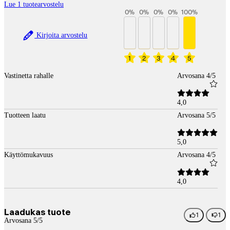
Lue 1 tuotearvostelu
0
%
0
%
0
%
0
%
100
%
Kirjoita arvostelu
1
2
3
4
5
Vastinetta rahalle
Arvosana 4/5
4,0
Tuotteen laatu
Arvosana 5/5
5,0
Käyttömukavuus
Arvosana 4/5
4,0
Laadukas tuote
1
1
Arvosana 5/5