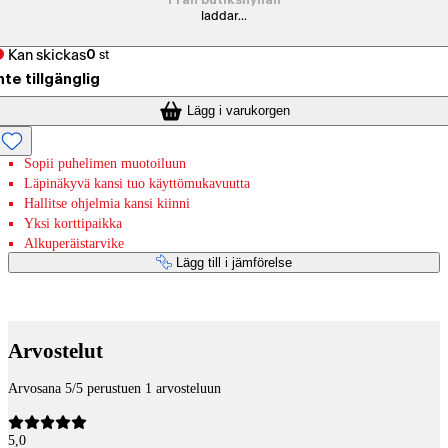
Från butikshyllan
laddar...
Kan skickas
0
st
nte tillgänglig
Lägg i varukorgen
Sopii puhelimen muotoiluun
Läpinäkyvä kansi tuo käyttömukavuutta
Hallitse ohjelmia kansi kiinni
Yksi korttipaikka
Alkuperäistarvike
Lägg till i jämförelse
Betaltjänster
Arvostelut
Arvosana 5/5 perustuen 1 arvosteluun
5,0