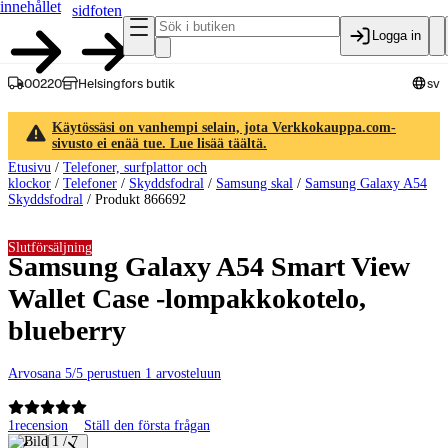
innehållet
sidfoten
Logga in
00220
Helsingfors butik
sv
Käytössäsi on vanhempi selain, jota Verkkokauppa.com-
sivusto ei enää tue. Lue lisää täältä.
Etusivu
/
Telefoner, surfplattor och
klockor
/
Telefoner
/
Skyddsfodral
/
Samsung skal
/
Samsung Galaxy A54
Skyddsfodral
/
Produkt 866692
Slutförsäljning
Samsung Galaxy A54 Smart View
Wallet Case -lompakkokotelo,
blueberry
Arvosana 5/5 perustuen 1 arvosteluun
1
recension
Ställ den första frågan