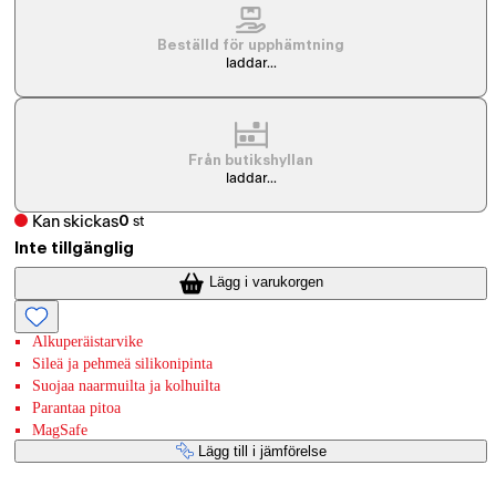
Beställd för upphämtning
laddar...
Från butikshyllan
laddar...
Kan skickas
0
st
Inte tillgänglig
Lägg i varukorgen
Alkuperäistarvike
Sileä ja pehmeä silikonipinta
Suojaa naarmuilta ja kolhuilta
Parantaa pitoa
MagSafe
Lägg till i jämförelse