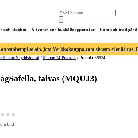
or och klockor
Vitvaror och hushållsapparater
Hem och trädgård
 on vanhempi selain, jota Verkkokauppa.com-sivusto ei enää tue. Lu
e iPhone Skyddsfodral
/
iPhone 14 Pro skal
/
Produkt 866242
MagSafella, taivas (MQUJ3)
duktbild 2
a produktbild 3
Visa produktbild 4
Visa produktbild 5
Visa produktbild 6
ktbild 1
tora bild