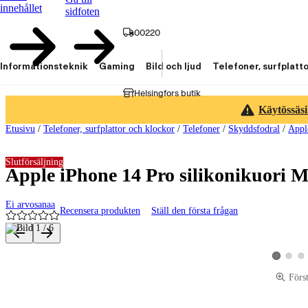
innehållet
sidfoten
00220
Informationsteknik
Gaming
Bild och ljud
Telefoner, surfplatt
Helsingfors butik
Käytössäsi
Etusivu
/
Telefoner, surfplattor och klockor
/
Telefoner
/
Skyddsfodral
/
Appl
Slutförsäljning
Apple iPhone 14 Pro silikonikuori 
Ei arvosanaa
Recensera produkten
Ställ den första frågan
Produktbilder och videor
Visa pro
Vis
Visa produ
Förs