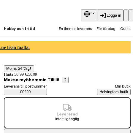
sv
Logga in
Hobby och fritid
En timmes leverans
För företag
Outlet
Fyndpartier
Guider och artiklar
Vaihtokauppa
e lisää täältä.
Tjänster
Aktuellt
Moms 24 %
Prisinformation
Hinta 58,99 €.
58
,
99
Maksa myöhemmin Tilillä
?
Välj beställningssätt
Leverans till postnummer
Min butik
Saatavuustiedot
00220
Helsingfors butik
Levererad
Inte tillgänglig