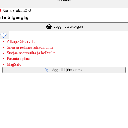
Kan skickas
0
st
nte tillgänglig
Lägg i varukorgen
Alkuperäistarvike
Sileä ja pehmeä silikonipinta
Suojaa naarmuilta ja kolhuilta
Parantaa pitoa
MagSafe
Lägg till i jämförelse
Betaltjänster