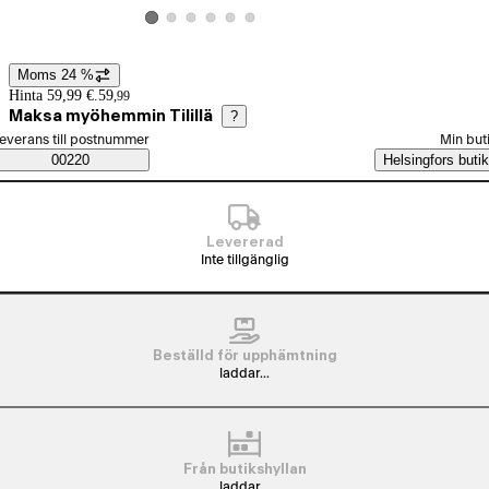
Visa produktbild 2
Visa produktbild 3
Visa produktbild 4
Visa produktbild 5
Visa produktbild 6
Visa produktbild 1
Moms 24 %
Prisinformation
Hinta 59,99 €.
59
,
99
Maksa myöhemmin Tilillä
?
älj beställningssätt
everans till postnummer
Min but
Saatavuustiedot
00220
Helsingfors butik
Levererad
Inte tillgänglig
Beställd för upphämtning
laddar...
Från butikshyllan
laddar...