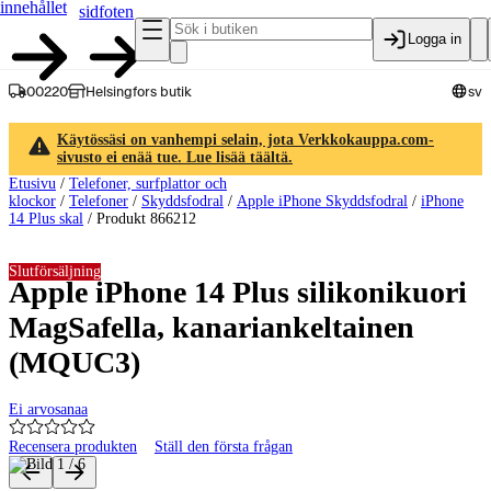
innehållet
sidfoten
Logga in
00220
Helsingfors butik
sv
Käytössäsi on vanhempi selain, jota Verkkokauppa.com-
sivusto ei enää tue. Lue lisää täältä.
Etusivu
/
Telefoner, surfplattor och
klockor
/
Telefoner
/
Skyddsfodral
/
Apple iPhone Skyddsfodral
/
iPhone
14 Plus skal
/
Produkt 866212
Slutförsäljning
Apple iPhone 14 Plus silikonikuori
MagSafella, kanariankeltainen
(MQUC3)
Ei arvosanaa
Recensera produkten
Ställ den första frågan
Produktbilder och videor