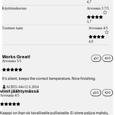
4,7
Käyttömukavuus
Arvosana 3.7/5
3,7
Tuotteen laatu
Arvosana 4/5
4,0
Works Great!
1
0
Arvosana 5/5
It's silent, keeps the correct temperature. Nice finishing.
ACB
55–64v
12.6.2024
viinit jäähtymässä
0
0
Arvosana 4/5
Kaappi on ihan ok tavalliselle pulliaiselle. Ei sinne paljoa mahdu,