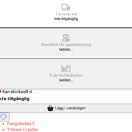
Levererad
Inte tillgänglig
Beställd för upphämtning
laddar...
Från butikshyllan
laddar...
Kan skickas
0
st
nte tillgänglig
Lägg i varukorgen
Energialuokka F
Tilavuus 12 pulloa