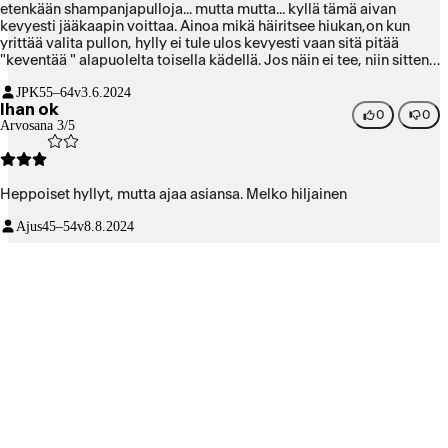
etenkään shampanjapulloja... mutta mutta... kyllä tämä aivan
kevyesti jääkaapin voittaa. Ainoa mikä häiritsee hiukan,on kun
yrittää valita pullon, hylly ei tule ulos kevyesti vaan sitä pitää
"keventää " alapuolelta toisella kädellä. Jos näin ei tee, niin sitten
ei näe etikettiä. Itse olen tyytyväinen, on toiminut hyvin näistä
JPK
55–64v
3.6.2024
toukokuun helteistä huolimatta.
Ihan ok
0
0
Arvosana 3/5
Heppoiset hyllyt, mutta ajaa asiansa. Melko hiljainen
Ajus
45–54v
8.8.2024