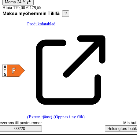
Moms 24 %
Prisinformation
Hinta 179,00 €.
179
,
00
Maksa myöhemmin Tilillä
?
Produktdatablad
(Extern tjänst) (Öppnas i ny flik)
älj beställningssätt
everans till postnummer
Min but
Saatavuustiedot
00220
Helsingfors butik