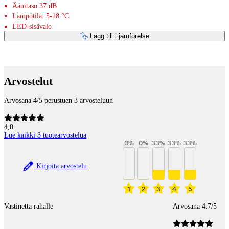
Äänitaso 37 dB
Lämpötila: 5-18 °C
LED-sisävalo
Lägg till i jämförelse
Betaltjänster
Arvostelut
Arvosana 4/5 perustuen 3 arvosteluun
4,0
Lue kaikki 3 tuotearvostelua
0
%
0
%
33
%
33
%
33
%
Kirjoita arvostelu
1
2
3
4
5
Vastinetta rahalle
Arvosana 4.7/5