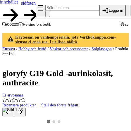
innehållet
sidfoten
Logga in
00220
Helsingfors butik
sv
Käytössäsi on vanhempi selain, jota Verkkokauppa.com-
sivusto ei enää tue. Lue lisää täältä.
Etusivu
/
Hobby och fritid
/
Väskor och accessoarer
/
Solglasögon
/
Produkt
866164
gloryfy G19 Gold -aurinkolasit,
anthracite
Ei arvosanaa
Recensera produkten
Ställ den första frågan
Produktbilder och videor
Visa produktbild 2
Visa produktbild 3
Visa produktbild 1