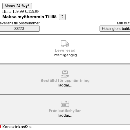
Moms 24 %
Prisinformation
Hinta 159,99 €.
159
,
99
Maksa myöhemmin Tilillä
?
älj beställningssätt
everans till postnummer
Min but
Saatavuustiedot
00220
Helsingfors butik
Levererad
Inte tillgänglig
Beställd för upphämtning
laddar...
Från butikshyllan
laddar...
Kan skickas
0
st