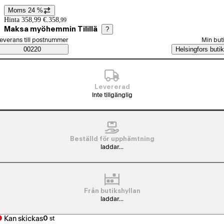
Moms 24 %
Prisinformation
Hinta 358,99 €.
358
,
99
Maksa myöhemmin Tilillä
?
älj beställningssätt
everans till postnummer
Min but
Saatavuustiedot
00220
Helsingfors butik
Levererad
Inte tillgänglig
Beställd för upphämtning
laddar...
Från butikshyllan
laddar...
Kan skickas
0
st