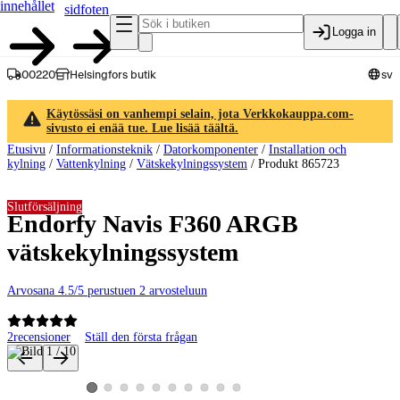
innehållet
sidfoten
Logga in
00220
Helsingfors butik
sv
Käytössäsi on vanhempi selain, jota Verkkokauppa.com-
sivusto ei enää tue. Lue lisää täältä.
Etusivu
/
Informationsteknik
/
Datorkomponenter
/
Installation och
kylning
/
Vattenkylning
/
Vätskekylningssystem
/
Produkt 865723
Slutförsäljning
Endorfy Navis F360 ARGB
vätskekylningssystem
Arvosana 4.5/5 perustuen 2 arvosteluun
2
recensioner
Ställ den första frågan
Produktbilder och videor
Visa produktbild 2
Visa produktbild 3
Visa produktbild 4
Visa produktbild 5
Visa produktbild 6
Visa produktbild 7
Visa produktbild 8
Visa produktbild 9
Visa produktbild 10
Visa produktbild 1