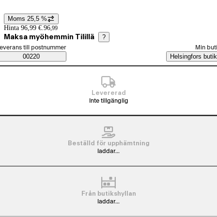
Moms 25,5 %
Prisinformation
Hinta 96,99 €.
96
,
99
Maksa myöhemmin Tilillä
?
älj beställningssätt
everans till postnummer
Min but
Saatavuustiedot
00220
Helsingfors butik
Levererad
Inte tillgänglig
Beställd för upphämtning
laddar...
Från butikshyllan
laddar...