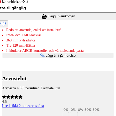
Kan skickas
0
st
nte tillgänglig
Lägg i varukorgen
Redo att använda, enkel att installera!
Intel- och AMD-socklar
360 mm kylradiator
Tre 120 mm-fläktar
Inkluderar ARGB-kontroller och värmeledande pasta
Lägg till i jämförelse
Betaltjänster
Arvostelut
Arvosana 4.5/5 perustuen 2 arvosteluun
4,5
Lue kaikki 2 tuotearvostelua
0
%
0
%
0
%
50
%
50
%