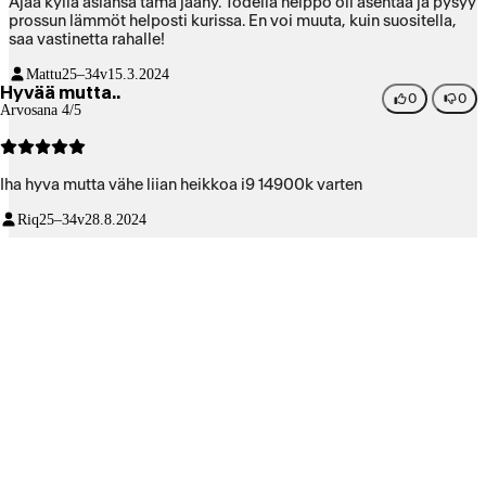
Ajaa kyllä asiansa tämä jäähy. Todella helppo oli asentaa ja pysyy
prossun lämmöt helposti kurissa. En voi muuta, kuin suositella,
saa vastinetta rahalle!
Mattu
25–34v
15.3.2024
Hyvää mutta..
0
0
Arvosana 4/5
Iha hyva mutta vähe liian heikkoa i9 14900k varten
Riq
25–34v
28.8.2024