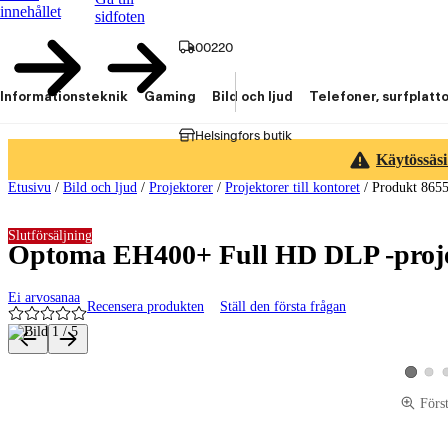
innehållet
sidfoten
00220
Informationsteknik
Gaming
Bild och ljud
Telefoner, surfplatt
Helsingfors butik
Käytössäsi
Etusivu
/
Bild och ljud
/
Projektorer
/
Projektorer till kontoret
/
Produkt 865
Slutförsäljning
Optoma EH400+ Full HD DLP -proje
Ei arvosanaa
Recensera produkten
Ställ den första frågan
Produktbilder och videor
Visa p
Visa pro
Förs