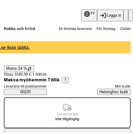
sv
Logga in
Hobby och fritid
En timmes leverans
För företag
Outlet
Fyndpartier
Guider och artiklar
Vaihtokauppa
e lisää täältä.
Tjänster
Aktuellt
Moms 24 %
Prisinformation
Hinta 1049,99 €.
1 049
,
99
Maksa myöhemmin Tilillä
?
Välj beställningssätt
Leverans till postnummer
Min butik
Saatavuustiedot
00220
Helsingfors butik
Levererad
Inte tillgänglig