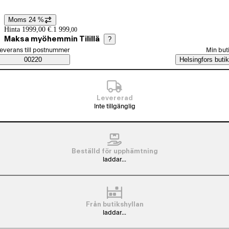
Moms 24 %
Prisinformation
Hinta 1999,00 €.
1 999
,
00
Maksa myöhemmin Tilillä
?
älj beställningssätt
everans till postnummer
Min but
Saatavuustiedot
00220
Helsingfors butik
Levererad
Inte tillgänglig
Beställd för upphämtning
laddar...
Från butikshyllan
laddar...