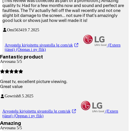
[This review was collected as part of a promotion.] Amazing
quality tv. Had for a few months now and sound and perfect are
faultless. The TV actually fell off the wall recently and not one
slight bit damage to the screen… not sure if that’s amazingly
good luck or shows just how well made it is!
Omi5634
19.7.2025
Arvostelu kirjoitettu sivustolla lg.com/uk
(Extern
tjänst) (Öppnas i ny flik)
Fantastic product
Arvosana 5/5
Great tv, excellent picture viewing.
Great value
Gowrish
8.5.2025
Arvostelu kirjoitettu sivustolla lg.com/uk
(Extern
tjänst) (Öppnas i ny flik)
Amazing
Arvosana 5/5