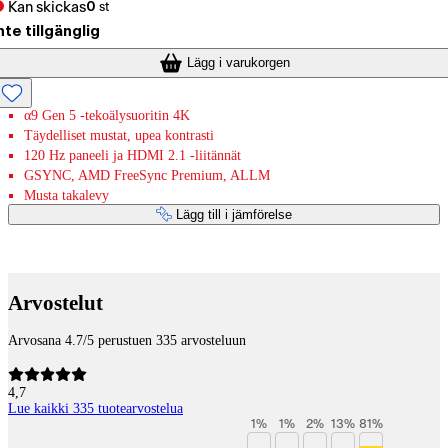
Kan skickas
0
st
nte tillgänglig
Lägg i varukorgen
α9 Gen 5 -tekoälysuoritin 4K
Täydelliset mustat, upea kontrasti
120 Hz paneeli ja HDMI 2.1 -liitännät
GSYNC, AMD FreeSync Premium, ALLM
Musta takalevy
Lägg till i jämförelse
Betaltjänster
Arvostelut
Arvosana 4.7/5 perustuen 335 arvosteluun
4,7
Lue kaikki 335 tuotearvostelua
1
%
1
%
2
%
13
%
81
%