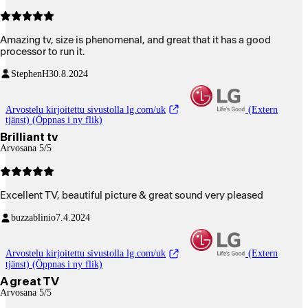
Amazing tv, size is phenomenal, and great that it has a good
processor to run it.
StephenH
30.8.2024
Arvostelu kirjoitettu sivustolla lg.com/uk
(Extern
tjänst) (Öppnas i ny flik)
Brilliant tv
Arvosana 5/5
Excellent TV, beautiful picture & great sound very pleased
buzzablinio
7.4.2024
Arvostelu kirjoitettu sivustolla lg.com/uk
(Extern
tjänst) (Öppnas i ny flik)
A great TV
Arvosana 5/5