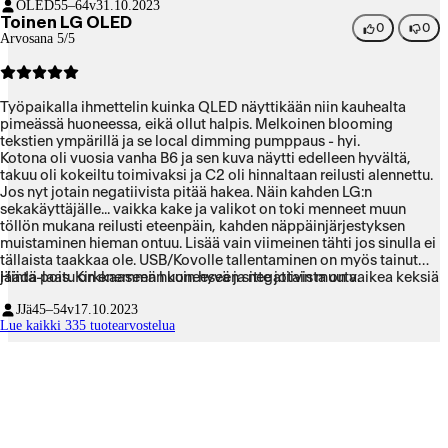
OLED
55–64v
31.10.2023
Toinen LG OLED
0
0
Arvosana 5/5
Työpaikalla ihmettelin kuinka QLED näyttikään niin kauhealta
pimeässä huoneessa, eikä ollut halpis. Melkoinen blooming
tekstien ympärillä ja se local dimming pumppaus - hyi.
Kotona oli vuosia vanha B6 ja sen kuva näytti edelleen hyvältä,
takuu oli kokeiltu toimivaksi ja C2 oli hinnaltaan reilusti alennettu.
Jos nyt jotain negatiivista pitää hakea. Näin kahden LG:n
sekakäyttäjälle... vaikka kake ja valikot on toki menneet muun
töllön mukana reilusti eteenpäin, kahden näppäinjärjestyksen
muistaminen hieman ontuu. Lisää vain viimeinen tähti jos sinulla ei
tällaista taakkaa ole. USB/Kovolle tallentaminen on myös tainut
jäädä pois. Kirkkaaseen huoneeseen sitte jotain muuta.
Hinta-laatu on enemmän kuin hyvä ja negatiivista on vaikea keksiä
JJä
45–54v
17.10.2023
Lue kaikki 335 tuotearvostelua