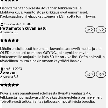
Ostin tämän tarjouksesta 9v vanhan telkkarin tilalle.
Mahtava kuva, värintoisto ja kirkkaus ovat erinomaiset.
Kaukosäädin on helppokäyttöinen ja LG:n softa toimii hyvin.
Ossi
25–34v
4.11.2023
Pettämätön kuvanlaatu
0
0
Arvosana 5/5
Lähdin ensisijaisesti hakemaan kuvanlaatua, syviä mustia ja sitä
OLED tunnetusti toimittaa. GSYNC, joka synkkaa myös
korkeammille taajuuksille kuin 60 Hz on kiva lisä. Softa on hyvä, ei
täydellinen, mutta ainakin omaan käyttööni ihan ok.
dec
3.11.2023
3v.takuu
0
0
Arvosana 5/5
Kuva ja ääni parantuneet edellisestä 8vuotta vanhasta 4K
telkkarista huomattavasti. Myös käyttöjärjestelmä on mieleinen.
Toivottavasti telkkari antaa jatkossakin positiivista boostia.