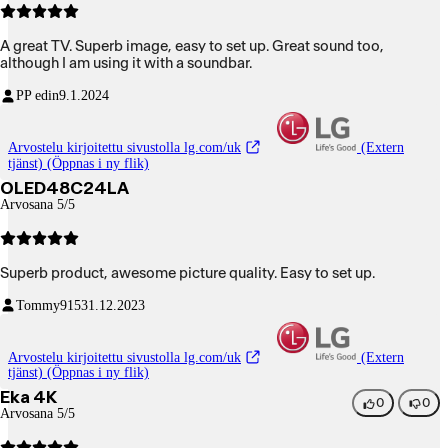
A great TV. Superb image, easy to set up. Great sound too,
although I am using it with a soundbar.
PP edin
9.1.2024
Arvostelu kirjoitettu sivustolla lg.com/uk
(Extern
tjänst) (Öppnas i ny flik)
OLED48C24LA
Arvosana 5/5
Superb product, awesome picture quality. Easy to set up.
Tommy915
31.12.2023
Arvostelu kirjoitettu sivustolla lg.com/uk
(Extern
tjänst) (Öppnas i ny flik)
Eka 4K
0
0
Arvosana 5/5