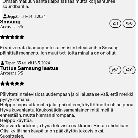
Omaan makuun ääntä kaipaisi lisää mutta korjaantunee
soundbarilla.
Jepp
25–34v
14.8.2024
Smsung
1
0
Arvosana 5/5
Ei voi verrata laadunpuolesta entisiin televisioihin.Smsung
päihittää mennentullen muut tv:t, joita minulla on on ollut.
Tapani
65 tai yli
16.5.2024
Tuttua Samsung laatua
2
0
Arvosana 5/5
Päivitettiin televisiota uudempaan ja oli alusta selvää, että merkki
pysyy samana.
Helppo napsauttamalla jalat paikalleen, käyttöönotto oli helppoa.
Hyvä kuvanlaatu. Kaukosäädin samanlainen mitä meillä
ennestään, mutta hieman sirompana.
Helppo käyttää.
Sopivan laadukas ja hyvä televisio makkariin. Hinta kohdallaan.
Olisi kyllä ihan käypä talon pääkäytön tekevisioksi.
Suosittelen.