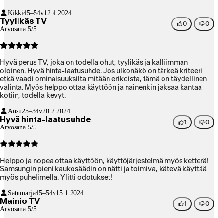
Kikki
45–54v
12.4.2024
Tyylikäs TV
0
0
Arvosana 5/5
Hyvä perus TV, joka on todella ohut, tyylikäs ja kalliimman
oloinen. Hyvä hinta-laatusuhde. Jos ulkonäkö on tärkeä kriteeri
etkä vaadi ominaisuuksilta mitään erikoista, tämä on täydellinen
valinta. Myös helppo ottaa käyttöön ja nainenkin jaksaa kantaa
kotiin, todella kevyt.
Ansu
25–34v
20.2.2024
Hyvä hinta-laatusuhde
1
0
Arvosana 5/5
Helppo ja nopea ottaa käyttöön, käyttöjärjestelmä myös ketterä!
Samsungin pieni kaukosäädin on nätti ja toimiva, kätevä käyttää
myös puhelimella. Ylitti odotukset!
Satumarja
45–54v
15.1.2024
Mainio TV
1
0
Arvosana 5/5