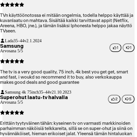
TVn käyttöönotossa ei mitään ongelmia, todella helppo käyttää ja
kuvanlaatu on mahtava. Sisältää kaikki tarvittavat appit (Netflix,
Areena, HBO, jne.), ja tämän lisäksi Iphonesta helppo jakaa näyttö
TVseen.
Lada
35–44v
2.1.2024
Samsung
1
1
Arvosana 5/5
The tv is a very good quality, 75 inch, 4k best you get get, smart
and fast, i woukd so recommend it to buy, also verkokauppa
makes good deals and good guarantee
Samsung 4k 75inch
35–44v
21.10.2023
Superohut laatu-tv halvalla
2
5
Arvosana 5/5
Erittäin tyytyväinen tähän: kyseinen tv on varmasti markkinoiden
parhaimman näköisiä telkkareita, sillä se on super-ohut ja siinä on
hyvännäköiset, hieman erikoiset jalat. Yleensä tämän hintaluokan