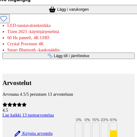
Lägg i varukorgen
LED-taustavalotekniikka
Tizen 2023 -käyttöjärjestelmä
60 Hz paneeli, 4K UHD
Crystal Processor 4K
Smart Bluetooth -kaukosäädin
Lägg till i jämförelse
Betaltjänster
Arvostelut
Arvosana 4.5/5 perustuen 13 arvosteluun
4,5
Lue kaikki 13 tuotearvostelua
0
%
0
%
15
%
23
%
61
%
Kirjoita arvostelu