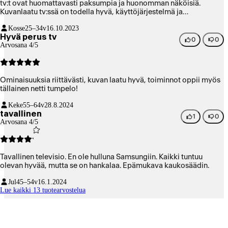
tv:t ovat huomattavasti paksumpia ja huonomman näköisiä.
Kuvanlaatu tv:ssä on todella hyvä, käyttöjärjestelmä ja
käytettävyys toimii helposti pienellä kaukosäätimellä joka saa
Kosse
25–34v
16.10.2023
virtansa aurinkopaneelista tai laturista. Voi heittää hyvästi
Hyvä perus tv
pattereille. Kaiken kaikkiaan mielestäni tämä tv voittaa tässä
0
0
Arvosana 4/5
hintaluokassa kaikki muut 100-0 ja on hyvä valinta silloin, kun
haluaa todella ohuen tv:n jossa on myös hyvä kuvanlaatu ja
käytettävyys.
Ominaisuuksia riittävästi, kuvan laatu hyvä, toiminnot oppii myös
tällainen netti tumpelo!
Keke
55–64v
28.8.2024
tavallinen
1
0
Arvosana 4/5
Tavallinen televisio. En ole hulluna Samsungiin. Kaikki tuntuu
olevan hyvää, mutta se on hankalaa. Epämukava kaukosäädin.
Jul
45–54v
16.1.2024
Lue kaikki 13 tuotearvostelua