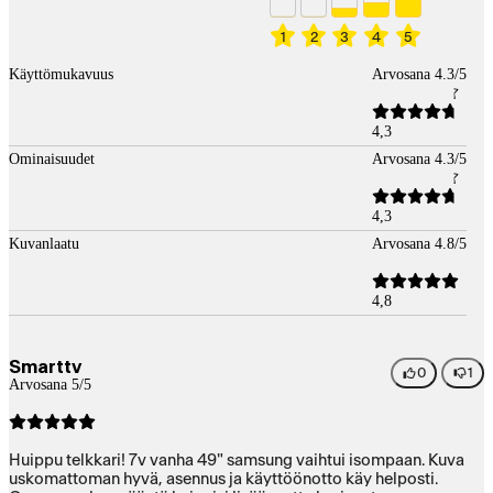
1
2
3
4
5
Käyttömukavuus
Arvosana 4.3/5
4,3
Ominaisuudet
Arvosana 4.3/5
4,3
Kuvanlaatu
Arvosana 4.8/5
4,8
Smarttv
0
1
Arvosana 5/5
Huippu telkkari! 7v vanha 49" samsung vaihtui isompaan. Kuva
uskomattoman hyvä, asennus ja käyttöönotto käy helposti.