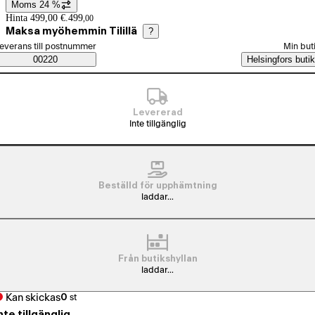
Moms 24 %
Prisinformation
Hinta 499,00 €.
499
,
00
Maksa myöhemmin Tilillä
?
älj beställningssätt
everans till postnummer
Min but
Saatavuustiedot
00220
Helsingfors butik
Levererad
Inte tillgänglig
Beställd för upphämtning
laddar...
Från butikshyllan
laddar...
Kan skickas
0
st
nte tillgänglig