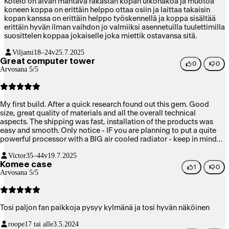
Kotelo on aivan mahtava rakastan kopan ulkonäköä ja muotoa
koneen koppa on erittäin helppo ottaa osiin ja laittaa takaisin
kopan kanssa on erittäin helppo työskennellä ja koppa sisältää
erittäin hyvän ilman vaihdon jo valmiiksi asennetuilla tuulettimilla
suosittelen koppaa jokaiselle joka miettik ostavansa sitä.
Viljami
18–24v
25.7.2025
Great computer tower
0
0
Arvosana 5/5
My first build. After a quick research found out this gem. Good
size, great quality of materials and all the overall technical
aspects. The shipping was fast, installation of the products was
easy and smooth. Only notice - IF you are planning to put a quite
powerful processor with a BIG air cooled radiator - keep in mind
the specs of the size. My Noctua does fit, but i had to take off 1 fan.
Victor
35–44v
19.7.2025
other than that 10/10
Komee case
1
0
Arvosana 5/5
Tosi paljon fan paikkoja pysyy kylmänä ja tosi hyvän näköinen
roope
17 tai alle
3.5.2024