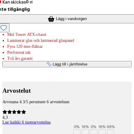
Kan skickas
0
st
nte tillgänglig
Lägg i varukorgen
Mid Tower ATX-chassi
Laminerat glas och laminerad glaspanel
Fyra 120 mm-fläktar
Perforerat tak
Två års garanti
Lägg till i jämförelse
Betaltjänster
Arvostelut
Arvosana 4.3/5 perustuen 6 arvosteluun
4,3
Lue kaikki 6 tuotearvostelua
0
%
16
%
0
%
16
%
66
%