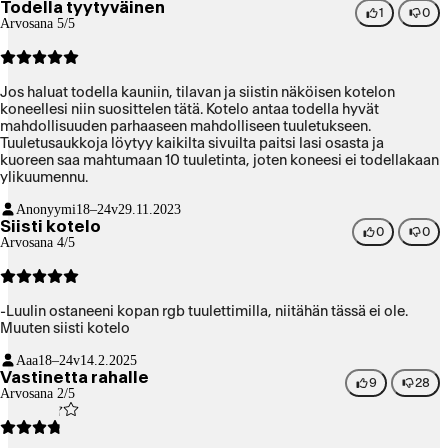
Todella tyytyväinen
1
0
Arvosana 5/5
Jos haluat todella kauniin, tilavan ja siistin näköisen kotelon
koneellesi niin suosittelen tätä. Kotelo antaa todella hyvät
mahdollisuuden parhaaseen mahdolliseen tuuletukseen.
Tuuletusaukkoja löytyy kaikilta sivuilta paitsi lasi osasta ja
kuoreen saa mahtumaan 10 tuuletinta, joten koneesi ei todellakaan
ylikuumennu.
Anonyymi
18–24v
29.11.2023
Siisti kotelo
0
0
Arvosana 4/5
-Luulin ostaneeni kopan rgb tuulettimilla, niitähän tässä ei ole.
Muuten siisti kotelo
Aaa
18–24v
14.2.2025
Vastinetta rahalle
9
28
Arvosana 2/5