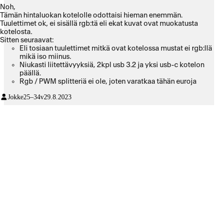
Noh,
Tämän hintaluokan kotelolle odottaisi hieman enemmän.
Tuulettimet ok, ei sisällä rgb:tä eli ekat kuvat ovat muokatusta
kotelosta.
Sitten seuraavat:
Eli tosiaan tuulettimet mitkä ovat kotelossa mustat ei rgb:llä
mikä iso miinus.
Niukasti liitettävyyksiä, 2kpl usb 3.2 ja yksi usb-c kotelon
päällä.
Rgb / PWM splitteriä ei ole, joten varatkaa tähän euroja
koska jokaisella enemmän kuin nuo perus 4 tuuletinta
Jokke
25–34v
29.8.2023
tulossa kyseiseen koteloon ja emolevyssä usein ei paikat
riitä kaikille.
Sivu sekä etu lasin alakulmassa oli minulla ainakin rako, eli
vääntynyt?