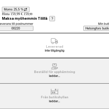
Moms 25,5 %
Prisinformation
Hinta 159,99 €.
159
,
99
Maksa myöhemmin Tilillä
?
älj beställningssätt
everans till postnummer
Min but
Saatavuustiedot
00220
Helsingfors butik
Levererad
Inte tillgänglig
Beställd för upphämtning
laddar...
Från butikshyllan
laddar...