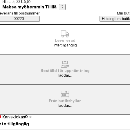
Prisinformation
Hinta 5,00 €.
5
,
00
Maksa myöhemmin Tilillä
?
älj beställningssätt
everans till postnummer
Min but
Saatavuustiedot
00220
Helsingfors butik
Levererad
Inte tillgänglig
Beställd för upphämtning
laddar...
Från butikshyllan
laddar...
Kan skickas
0
st
nte tillgänglig