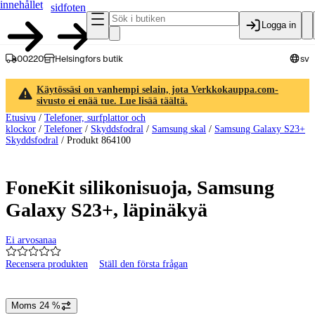
innehållet
sidfoten
Logga in
00220
Helsingfors butik
sv
Käytössäsi on vanhempi selain, jota Verkkokauppa.com-
sivusto ei enää tue. Lue lisää täältä.
Etusivu
/
Telefoner, surfplattor och
klockor
/
Telefoner
/
Skyddsfodral
/
Samsung skal
/
Samsung Galaxy S23+
Skyddsfodral
/
Produkt 864100
FoneKit silikonisuoja, Samsung
Galaxy S23+, läpinäkyä
Ei arvosanaa
Recensera produkten
Ställ den första frågan
Produktbilder och videor
Moms 24 %