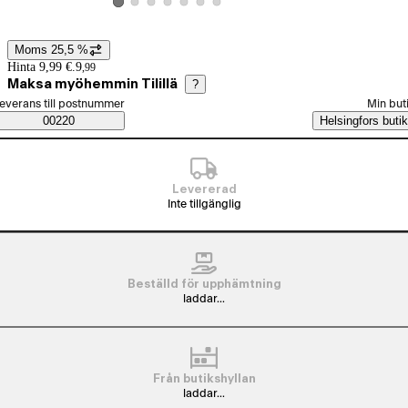
Visa produktbild 2
Visa produktbild 3
Visa produktbild 4
Visa produktbild 5
Visa produktbild 6
Visa produktbild 7
Visa produktbild 1
Moms 25,5 %
Prisinformation
Hinta 9,99 €.
9
,
99
Maksa myöhemmin Tilillä
?
älj beställningssätt
everans till postnummer
Min but
Saatavuustiedot
00220
Helsingfors butik
Levererad
Inte tillgänglig
Beställd för upphämtning
laddar...
Från butikshyllan
laddar...