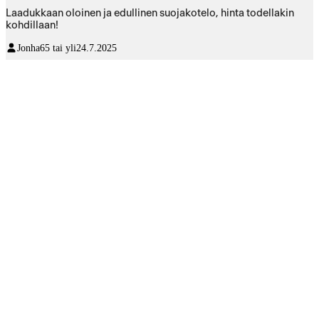
Laadukkaan oloinen ja edullinen suojakotelo, hinta todellakin
kohdillaan!
Jonha
65 tai yli
24.7.2025