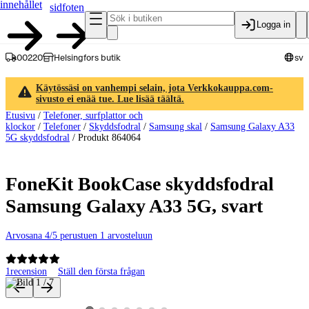
innehållet
sidfoten
Logga in
00220
Helsingfors butik
sv
Käytössäsi on vanhempi selain, jota Verkkokauppa.com-
sivusto ei enää tue. Lue lisää täältä.
Etusivu
/
Telefoner, surfplattor och
klockor
/
Telefoner
/
Skyddsfodral
/
Samsung skal
/
Samsung Galaxy A33
5G skyddsfodral
/
Produkt 864064
FoneKit BookCase skyddsfodral
Samsung Galaxy A33 5G, svart
Arvosana 4/5 perustuen 1 arvosteluun
1
recension
Ställ den första frågan
Produktbilder och videor