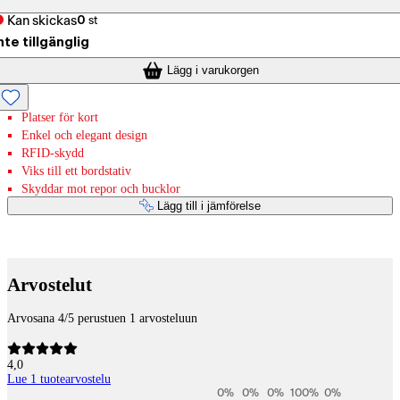
Kan skickas
0
st
nte tillgänglig
Lägg i varukorgen
Platser för kort
Enkel och elegant design
RFID-skydd
Viks till ett bordstativ
Skyddar mot repor och bucklor
Lägg till i jämförelse
Betaltjänster
Arvostelut
Arvosana 4/5 perustuen 1 arvosteluun
4,0
Lue 1 tuotearvostelu
0
%
0
%
0
%
100
%
0
%