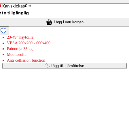
Kan skickas
0
st
nte tillgänglig
Lägg i varukorgen
23-49" näytöille
VESA 200x200 - 600x400
Painoraja 35 kg
Moottoroitu
Anti collission function
Lägg till i jämförelse
Betaltjänster