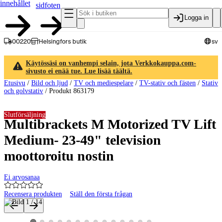
innehållet
sidfoten
Logga in
00220
Helsingfors butik
sv
Käytössäsi on vanhempi selain, jota Verkkokauppa.com-
sivusto ei enää tue. Lue lisää täältä.
Etusivu
/
Bild och ljud
/
TV och mediespelare
/
TV-stativ och fästen
/
Stativ
och golvstativ
/
Produkt 863179
Slutförsäljning
Multibrackets M Motorized TV Lift
Medium- 23-49" television
moottoroitu nostin
Ei arvosanaa
Recensera produkten
Ställ den första frågan
Produktbilder och videor