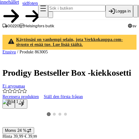
innehållet
sidfoten
Logga in
00220
Helsingfors butik
sv
Käytössäsi on vanhempi selain, jota Verkkokauppa.com-
sivusto ei enää tue. Lue lisää täältä.
Etusivu
/
Produkt 863005
Prodigy Bestseller Box -kiekkosetti
Ei arvosanaa
Recensera produkten
Ställ den första frågan
Produktbilder och videor
Visa produktbild 2
Visa produktbild 3
Visa produktbild 4
Visa produktbild 1
Moms 24 %
Prisinformation
Hinta 39,99 €.
39
,
99