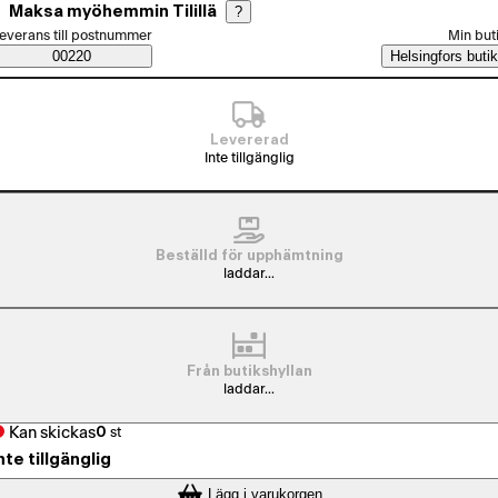
Maksa myöhemmin Tilillä
?
älj beställningssätt
everans till postnummer
Min but
Saatavuustiedot
00220
Helsingfors butik
Levererad
Inte tillgänglig
Beställd för upphämtning
laddar...
Från butikshyllan
laddar...
Kan skickas
0
st
nte tillgänglig
Lägg i varukorgen