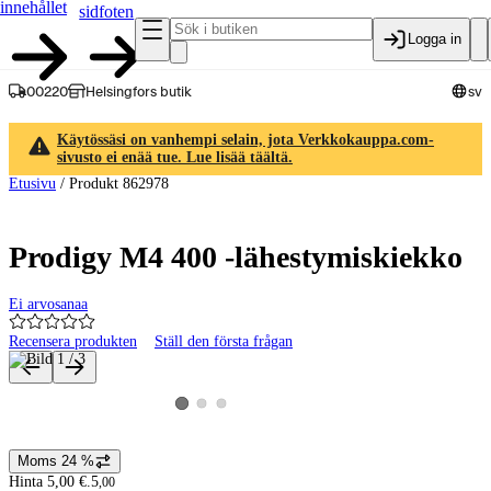
innehållet
sidfoten
Logga in
00220
Helsingfors butik
sv
Käytössäsi on vanhempi selain, jota Verkkokauppa.com-
sivusto ei enää tue. Lue lisää täältä.
Etusivu
/
Produkt 862978
Prodigy M4 400 -lähestymiskiekko
Ei arvosanaa
Recensera produkten
Ställ den första frågan
Produktbilder och videor
Visa produktbild 2
Visa produktbild 3
Visa produktbild 1
Moms 24 %
Prisinformation
Hinta 5,00 €.
5
,
00