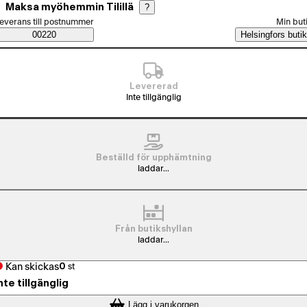
Maksa myöhemmin Tilillä
?
älj beställningssätt
everans till postnummer
Min but
Saatavuustiedot
00220
Helsingfors butik
Levererad
Inte tillgänglig
Beställd för upphämtning
laddar...
Från butikshyllan
laddar...
Kan skickas
0
st
nte tillgänglig
Lägg i varukorgen