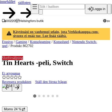
innehållet
sidfoten
Logga in
00220
Helsingfors butik
sv
Käytössäsi on vanhempi selain, jota Verkkokauppa.com-
sivusto ei enää tue. Lue lisää täältä.
Etusivu
/
Gaming
/
Konsolgaming
/
Konsolspel
/
Nintendo Switch-
spel
/
Produkt 862702
Slutförsäljning
Tin Hearts -peli, Switch
Ei arvosanaa
Recensera produkten
Ställ den första frågan
Produktbilder och videor
Visa produktbild 2
Visa produktbild 3
Visa produktbild 4
Visa produktbild 5
Visa produktbild 6
Visa produktbild 1
Moms 24 %