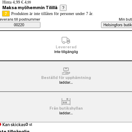
Prisinformation
Hinta 4,99 €.
4
,
99
Maksa myöhemmin Tilillä
?
7
Produkten är inte tillåten för personer under 7 år.
älj beställningssätt
everans till postnummer
Min but
Saatavuustiedot
00220
Helsingfors butik
Levererad
Inte tillgänglig
Beställd för upphämtning
laddar...
Från butikshyllan
laddar...
Kan skickas
0
st
nte tillgänglig