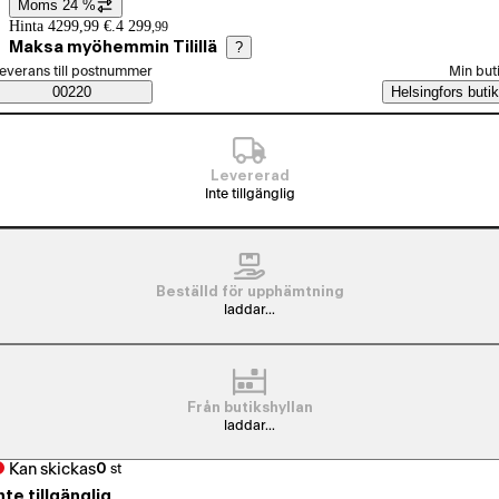
Moms 24 %
Prisinformation
Hinta 4299,99 €.
4 299
,
99
Maksa myöhemmin Tilillä
?
älj beställningssätt
everans till postnummer
Min but
Saatavuustiedot
00220
Helsingfors butik
Levererad
Inte tillgänglig
Beställd för upphämtning
laddar...
Från butikshyllan
laddar...
Kan skickas
0
st
nte tillgänglig