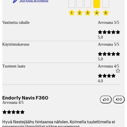
Kirjoita arvostelu
1
2
3
4
5
Vastinetta rahalle
Arvosana 5/5
5,0
Käyttömukavuus
Arvosana 5/5
5,0
Tuotteen laatu
Arvosana 4/5
4,0
Endorfy Navis F360
0
0
Arvosana 4/5
Hyvä Nestejäähy hintaansa nähden. Kolmella tuulettimella ei
prosessorin lämpötilat pääse nousemaan