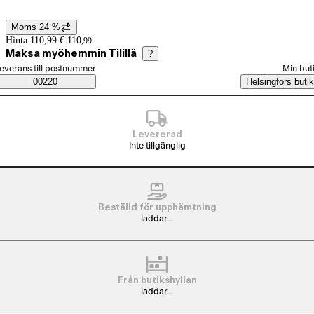
Moms 24 %
Prisinformation
Hinta 110,99 €.
110
,
99
Maksa myöhemmin Tilillä
?
älj beställningssätt
everans till postnummer
Min but
Saatavuustiedot
00220
Helsingfors butik
Levererad
Inte tillgänglig
Beställd för upphämtning
laddar...
Från butikshyllan
laddar...