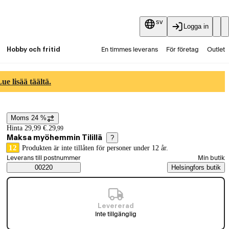
sv
Logga in
Hobby och fritid
En timmes leverans
För företag
Outlet
Fyndpartier
Guider och artiklar
Vaihtokauppa
e lisää täältä.
Tjänster
Aktuellt
Moms 24 %
Prisinformation
Hinta 29,99 €.
29
,
99
Maksa myöhemmin Tilillä
?
12
Produkten är inte tillåten för personer under 12 år.
Välj beställningssätt
Leverans till postnummer
Min butik
Saatavuustiedot
00220
Helsingfors butik
Levererad
Inte tillgänglig