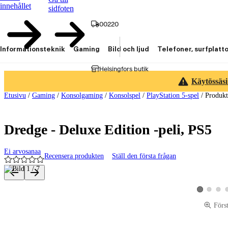
innehållet
sidfoten
00220
Informationsteknik
Gaming
Bild och ljud
Telefoner, surfplatt
Helsingfors butik
Käytössäsi
Etusivu
/
Gaming
/
Konsolgaming
/
Konsolspel
/
PlayStation 5-spel
/
Produk
Dredge - Deluxe Edition -peli, PS5
Ei arvosanaa
Recensera produkten
Ställ den första frågan
Produktbilder och videor
Visa produk
Visa p
Visa produkt
Förs