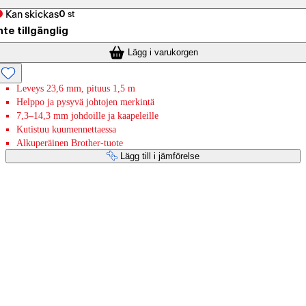
Kan skickas
0
st
nte tillgänglig
Lägg i varukorgen
Leveys 23,6 mm, pituus 1,5 m
Helppo ja pysyvä johtojen merkintä
7,3–14,3 mm johdoille ja kaapeleille
Kutistuu kuumennettaessa
Alkuperäinen Brother-tuote
Lägg till i jämförelse
Betaltjänster