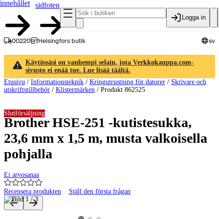
innehållet
sidfoten
Logga in
00220
Helsingfors butik
sv
Käytössäsi on vanhempi selain, jota Verkkokauppa.com-
sivusto ei enää tue. Lue lisää täältä.
Etusivu
/
Informationsteknik
/
Kringutrustning för datorer
/
Skrivare och
utskriftstillbehör
/
Klistermärken
/
Produkt 862525
Slutförsäljning
Brother HSE-251 -kutistesukka,
23,6 mm x 1,5 m, musta valkoisella
pohjalla
Ei arvosanaa
Recensera produkten
Ställ den första frågan
Produktbilder och videor