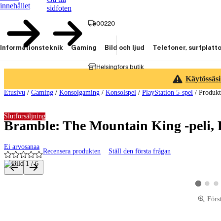
innehållet
sidfoten
00220
Informationsteknik
Gaming
Bild och ljud
Telefoner, surfplatt
Helsingfors butik
Käytössäsi
Etusivu
/
Gaming
/
Konsolgaming
/
Konsolspel
/
PlayStation 5-spel
/
Produk
Slutförsäljning
Bramble: The Mountain King -peli,
Ei arvosanaa
Recensera produkten
Ställ den första frågan
Produktbilder och videor
Visa pro
Vis
Visa produ
Förs