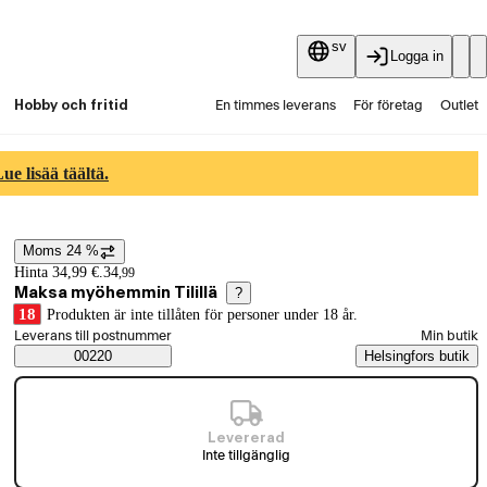
sv
Logga in
Hobby och fritid
En timmes leverans
För företag
Outlet
Fyndpartier
Guider och artiklar
Vaihtokauppa
e lisää täältä.
Tjänster
Aktuellt
Moms 24 %
Prisinformation
Hinta 34,99 €.
34
,
99
Maksa myöhemmin Tilillä
?
18
Produkten är inte tillåten för personer under 18 år.
Välj beställningssätt
Leverans till postnummer
Min butik
Saatavuustiedot
00220
Helsingfors butik
Levererad
Inte tillgänglig