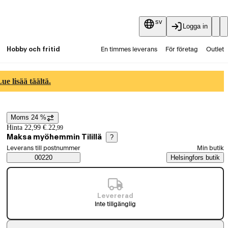
sv
Logga in
Hobby och fritid
En timmes leverans
För företag
Outlet
Fyndpartier
Guider och artiklar
Vaihtokauppa
e lisää täältä.
Tjänster
Aktuellt
Moms 24 %
Prisinformation
Hinta 22,99 €.
22
,
99
Maksa myöhemmin Tilillä
?
Välj beställningssätt
Leverans till postnummer
Min butik
Saatavuustiedot
00220
Helsingfors butik
Levererad
Inte tillgänglig