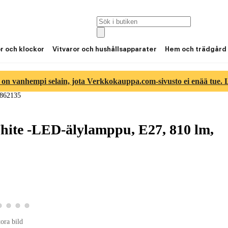
or och klockor
Vitvaror och hushållsapparater
Hem och trädgård
 on vanhempi selain, jota Verkkokauppa.com-sivusto ei enää tue. Lu
 862135
hite -LED-älylamppu, E27, 810 lm,
tbild 2
roduktbild 3
Visa produktbild 4
Visa produktbild 5
Visa produktbild 6
Visa produktbild 7
bild 1
tora bild