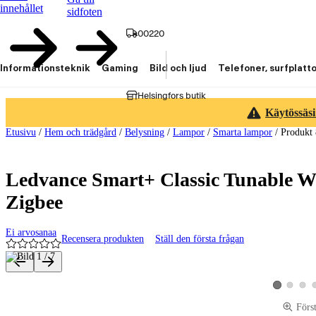
innehållet
sidfoten
00220
Informationsteknik
Gaming
Bild och ljud
Telefoner, surfplatt
Helsingfors butik
Käytössäsi
Etusivu
/
Hem och trädgård
/
Belysning
/
Lampor
/
Smarta lampor
/
Produkt
Ledvance Smart+ Classic Tunable W
Zigbee
Ei arvosanaa
Recensera produkten
Ställ den första frågan
Produktbilder och videor
Visa produk
Visa p
Visa produkt
Förs