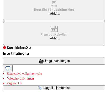
Beställd för upphämtning
laddar...
Från butikshyllan
laddar...
Kan skickas
0
st
Inte tillgänglig
Lägg i varukorgen
Säädettävä valkoinen valo
Valoteho 810 lumen
Zigbee 3.0
Lägg till i jämförelse