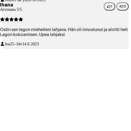
Ihana
1
0
Arvosana 5/5
Ostin sen legon miehelleni lahjana. Hän oli innostunut ja aloitti heti
Legon kokoamisen. Upea lahjaksi
Joa
25–34v
14.6.2023