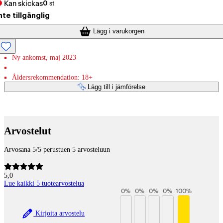
Kan skickas
0
st
nte tillgänglig
Lägg i varukorgen
Ny ankomst, maj 2023
Åldersrekommendation: 18+
Lägg till i jämförelse
Betaltjänster
Arvostelut
Arvosana 5/5 perustuen 5 arvosteluun
5,0
Lue kaikki 5 tuotearvostelua
0
%
0
%
0
%
0
%
100
%
Kirjoita arvostelu