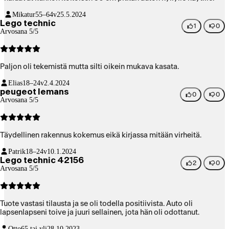
Mikatur
55–64v
25.5.2024
Lego technic
1
0
Arvosana 5/5
Paljon oli tekemistä mutta silti oikein mukava kasata.
Elias
18–24v
2.4.2024
peugeot lemans
0
0
Arvosana 5/5
Täydellinen rakennus kokemus eikä kirjassa mitään virheitä.
Patrik
18–24v
10.1.2024
Lego technic 42156
2
0
Arvosana 5/5
Tuote vastasi tilausta ja se oli todella positiivista. Auto oli
lapsenlapseni toive ja juuri sellainen, jota hän oli odottanut.
Otto
65 tai yli
28.10.2023