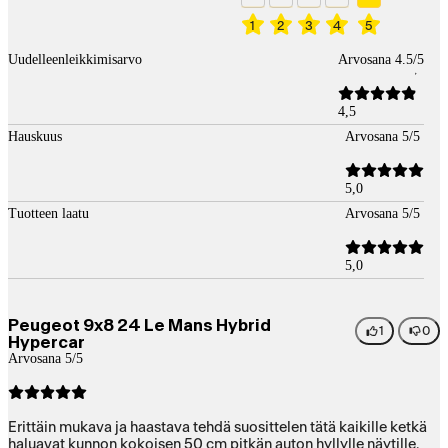
1
2
3
4
5
Uudelleenleikkimisarvo
Arvosana 4.5/5
4,5
Hauskuus
Arvosana 5/5
5,0
Tuotteen laatu
Arvosana 5/5
5,0
Peugeot 9x8 24 Le Mans Hybrid
1
0
Hypercar
Arvosana 5/5
Erittäin mukava ja haastava tehdä suosittelen tätä kaikille ketkä
haluavat kunnon kokoisen 50 cm pitkän auton hyllylle näytille.