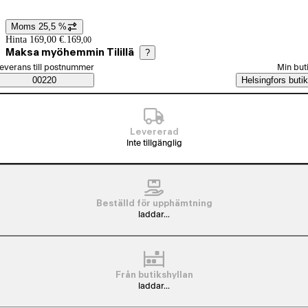
Moms 25,5 %
Prisinformation
Hinta 169,00 €.
169
,
00
Maksa myöhemmin Tilillä
?
älj beställningssätt
everans till postnummer
Min but
Saatavuustiedot
00220
Helsingfors butik
Levererad
Inte tillgänglig
Beställd för upphämtning
laddar...
Från butikshyllan
laddar...