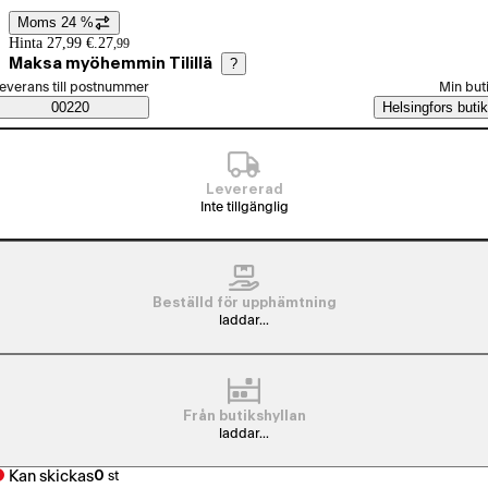
Moms 24 %
Prisinformation
Hinta 27,99 €.
27
,
99
Maksa myöhemmin Tilillä
?
älj beställningssätt
everans till postnummer
Min but
Saatavuustiedot
00220
Helsingfors butik
Levererad
Inte tillgänglig
Beställd för upphämtning
laddar...
Från butikshyllan
laddar...
Kan skickas
0
st