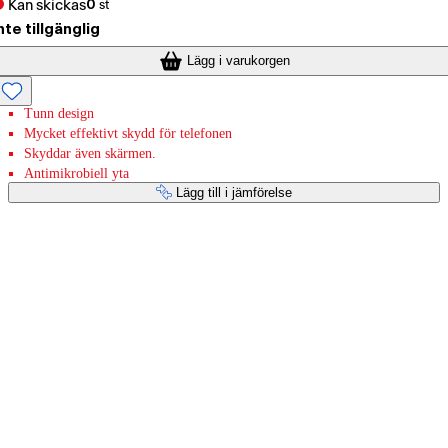
Kan skickas
0
st
nte tillgänglig
Lägg i varukorgen
Tunn design
Mycket effektivt skydd för telefonen
Skyddar även skärmen.
Antimikrobiell yta
Lägg till i jämförelse
Betaltjänster