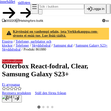
innehållet
sidfoten
Logga in
00220
Helsingfors butik
sv
Käytössäsi on vanhempi selain, jota Verkkokauppa.com-
sivusto ei enää tue. Lue lisää täältä.
Etusivu
/
Telefoner, surfplattor och
klockor
/
Telefoner
/
Skyddsfodral
/
Samsung skal
/
Samsung Galaxy S23+
Skyddsfodral
/
Produkt 861880
Slutförsäljning
Otterbox React-fodral, Clear,
Samsung Galaxy S23+
Ei arvosanaa
Recensera produkten
Ställ den första frågan
Produktbilder och videor
Visa produktbild 2
Visa produktbild 3
Visa produktbild 4
Visa produktbild 1