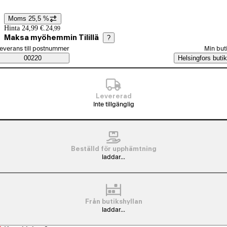
Moms 25,5 %
Prisinformation
Hinta 24,99 €.
24
,
99
Maksa myöhemmin Tilillä
?
älj beställningssätt
everans till postnummer
Min but
Saatavuustiedot
00220
Helsingfors butik
Levererad
Inte tillgänglig
Beställd för upphämtning
laddar...
Från butikshyllan
laddar...