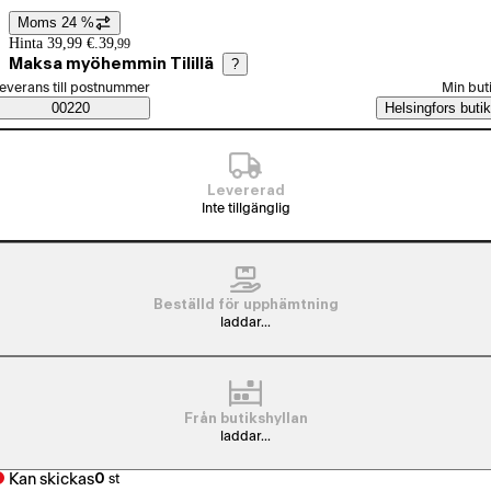
Moms 24 %
Prisinformation
Hinta 39,99 €.
39
,
99
Maksa myöhemmin Tilillä
?
älj beställningssätt
everans till postnummer
Min but
Saatavuustiedot
00220
Helsingfors butik
Levererad
Inte tillgänglig
Beställd för upphämtning
laddar...
Från butikshyllan
laddar...
Kan skickas
0
st