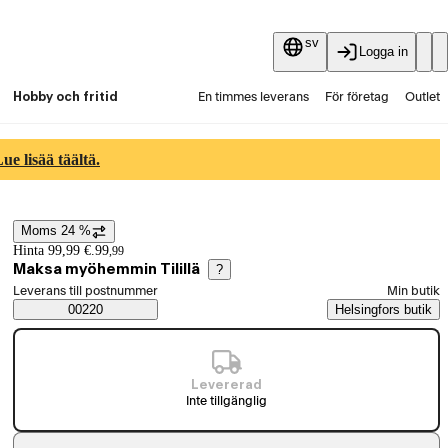
sv
Logga in
Hobby och fritid
En timmes leverans
För företag
Outlet
Fyndpartier
Guider och artiklar
Vaihtokauppa
e lisää täältä.
Tjänster
Aktuellt
Moms 24 %
Prisinformation
Hinta 99,99 €.
99
,
99
Maksa myöhemmin Tilillä
?
Välj beställningssätt
Leverans till postnummer
Min butik
Saatavuustiedot
00220
Helsingfors butik
Levererad
Inte tillgänglig