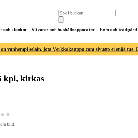
or och klockor
Vitvaror och hushållsapparater
Hem och trädgård
 on vanhempi selain, jota Verkkokauppa.com-sivusto ei enää tue. Lu
 kpl, kirkas
a produktbild 2
Visa produktbild 3
Visa produktbild 4
roduktbild 1
tora bild