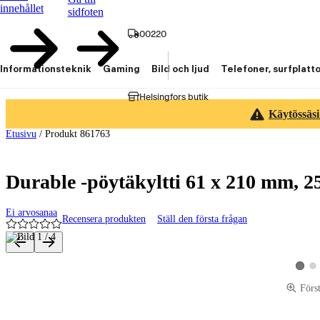
innehållet
sidfoten
00220
Informationsteknik
Gaming
Bild och ljud
Telefoner, surfplatt
Helsingfors butik
Käytössäsi
Etusivu
/
Produkt 861763
Durable -pöytäkyltti 61 x 210 mm, 25
Ei arvosanaa
Recensera produkten
Ställ den första frågan
Produktbilder och videor
Vis
Visa p
Förs