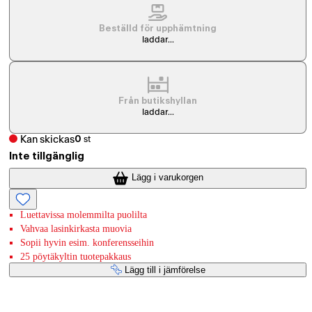
Beställd för upphämtning
laddar...
Från butikshyllan
laddar...
Kan skickas
0
st
Inte tillgänglig
Lägg i varukorgen
Luettavissa molemmilta puolilta
Vahvaa lasinkirkasta muovia
Sopii hyvin esim. konferensseihin
25 pöytäkyltin tuotepakkaus
Lägg till i jämförelse