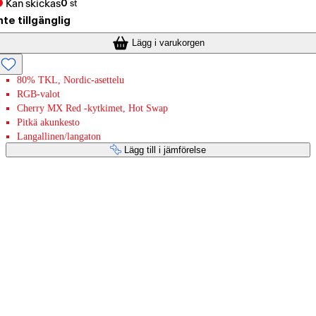
Kan skickas
0
st
nte tillgänglig
Lägg i varukorgen
80% TKL, Nordic-asettelu
RGB-valot
Cherry MX Red -kytkimet, Hot Swap
Pitkä akunkesto
Langallinen/langaton
Lägg till i jämförelse
Betaltjänster