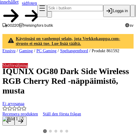
innehållet
sidfoten
Logga in
00220
Helsingfors butik
sv
Käytössäsi on vanhempi selain, jota Verkkokauppa.com-
sivusto ei enää tue. Lue lisää täältä.
Etusivu
/
Gaming
/
PC Gaming
/
Speltangentbord
/
Produkt 861592
Slutförsäljning
IQUNIX OG80 Dark Side Wireless
RGB Cherry Red -näppäimistö,
musta
Ei arvosanaa
Recensera produkten
Ställ den första frågan
Produktbilder och videor
Visa produktbild 2
Visa produktbild 3
Visa produktbild 4
Visa produktbild 5
Visa produktbild 1