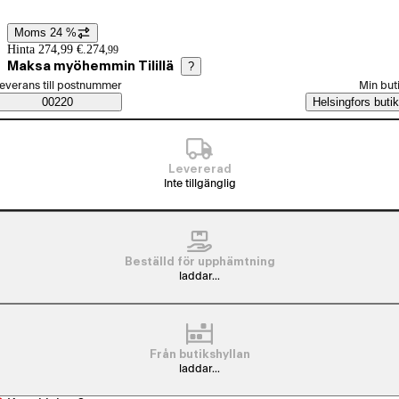
Moms 24 %
Prisinformation
Hinta 274,99 €.
274
,
99
Maksa myöhemmin Tilillä
?
älj beställningssätt
everans till postnummer
Min but
Saatavuustiedot
00220
Helsingfors butik
Levererad
Inte tillgänglig
Beställd för upphämtning
laddar...
Från butikshyllan
laddar...