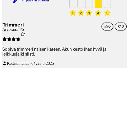
Kirjoita arvostelu
1
2
3
4
5
Trimmeri
0
0
Arvosana 4/5
Sopiva trimmeri naisen käteen. Akun kesto ihan hyvä ja
leikkuujälki siisti.
Kesänainen
55–64v
25.8.2025