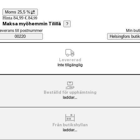
Moms 25,5 %
Prisinformation
Hinta 84,99 €.
84
,
99
Maksa myöhemmin Tilillä
?
älj beställningssätt
everans till postnummer
Min but
Saatavuustiedot
00220
Helsingfors butik
Levererad
Inte tillgänglig
Beställd för upphämtning
laddar...
Från butikshyllan
laddar...