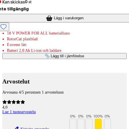
Kan skickas
0
st
nte tillgänglig
Lägg i varukorgen
18 V POWER FOR ALL batteriallians
RotorCut plastblad
Extremt lätt
Batteri 2,0 Ah Li-ion och laddare
Lägg till i jämförelse
Betaltjänster
Arvostelut
Arvosana 4/5 perustuen 1 arvosteluun
4,0
Lue 1 tuotearvostelu
0
%
0
%
0
%
100
%
0
%