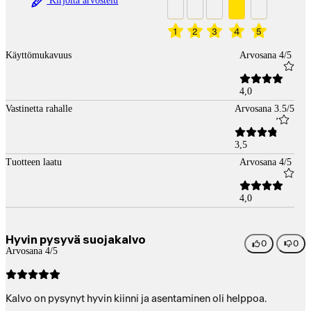
Kirjoita arvostelu
1
2
3
4
5
Käyttömukavuus
Arvosana 4/5
4,0
Vastinetta rahalle
Arvosana 3.5/5
3,5
Tuotteen laatu
Arvosana 4/5
4,0
Hyvin pysyvä suojakalvo
0
0
Arvosana 4/5
Kalvo on pysynyt hyvin kiinni ja asentaminen oli helppoa.