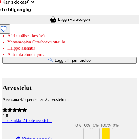
Kan skickas
0
st
nte tillgänglig
Lägg i varukorgen
Äärimmäisen kestävä
Yhteensopiva Otterbox-tuotteille
Helppo asennus
Antimikrobinen pinta
Lägg till i jämförelse
Betaltjänster
Arvostelut
Arvosana 4/5 perustuen 2 arvosteluun
4,0
Lue kaikki 2 tuotearvostelua
0
%
0
%
0
%
100
%
0
%