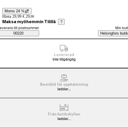
Moms 24 %
Prisinformation
Hinta 29,99 €.
29
,
99
Maksa myöhemmin Tilillä
?
älj beställningssätt
everans till postnummer
Min but
Saatavuustiedot
00220
Helsingfors butik
Levererad
Inte tillgänglig
Beställd för upphämtning
laddar...
Från butikshyllan
laddar...