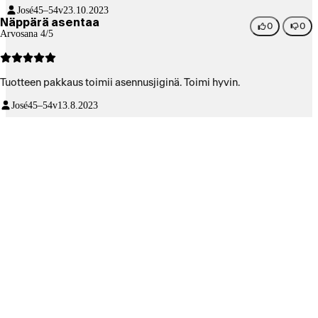
José
45–54v
23.10.2023
Näppärä asentaa
0
0
Arvosana 4/5
Tuotteen pakkaus toimii asennusjiginä. Toimi hyvin.
José
45–54v
13.8.2023