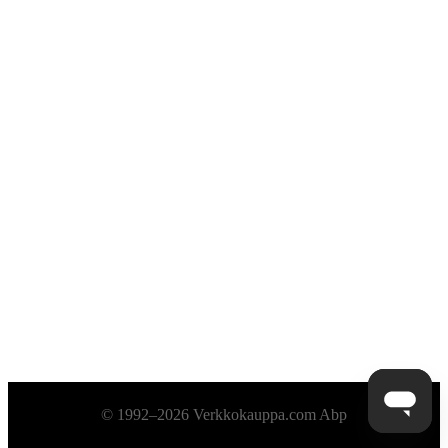
Alatunniste
© 1992–2026 Verkkokauppa.com Abp