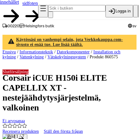
innehållet
sidfoten
Logga in
00220
Helsingfors butik
sv
Käytössäsi on vanhempi selain, jota Verkkokauppa.com-
sivusto ei enää tue. Lue lisää täältä.
Etusivu
/
Informationsteknik
/
Datorkomponenter
/
Installation och
kylning
/
Vattenkylning
/
Vätskekylningssystem
/
Produkt 860575
Slutförsäljning
Corsair iCUE H150i ELITE
CAPELLIX XT -
nestejäähdytysjärjestelmä,
valkoinen
Ei arvosanaa
Recensera produkten
Ställ den första frågan