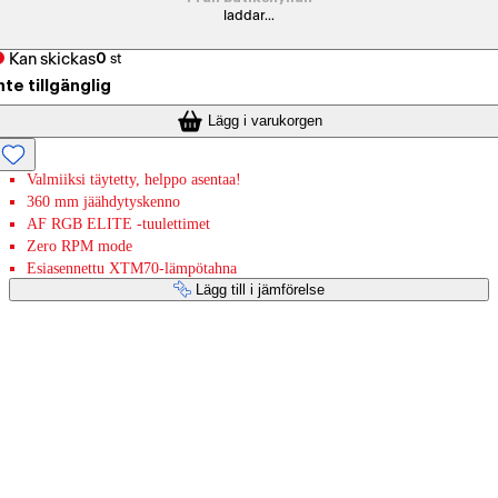
laddar...
Kan skickas
0
st
nte tillgänglig
Lägg i varukorgen
Valmiiksi täytetty, helppo asentaa!
360 mm jäähdytyskenno
AF RGB ELITE -tuulettimet
Zero RPM mode
Esiasennettu XTM70-lämpötahna
Lägg till i jämförelse
Betaltjänster