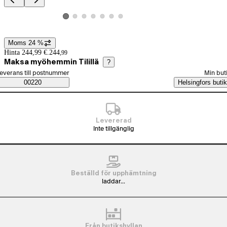
Produktbilder och videor
Visa produktbild 2
Visa produktbild 3
Visa produktbild 4
Visa produktbild 5
Visa produktbild 6
Visa produktbild 7
Visa produktbild 1
Moms 24 %
Prisinformation
Hinta 244,99 €.
244
,
99
Maksa myöhemmin Tilillä
?
älj beställningssätt
everans till postnummer
Min but
Saatavuustiedot
00220
Helsingfors butik
Levererad
Inte tillgänglig
Beställd för upphämtning
laddar...
Från butikshyllan