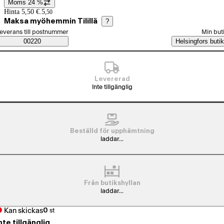
Moms 24 %
Prisinformation
Hinta 5,50 €.
5
,
50
Maksa myöhemmin Tilillä
?
älj beställningssätt
everans till postnummer
Min but
Saatavuustiedot
00220
Helsingfors butik
Levererad
Inte tillgänglig
Beställd för upphämtning
laddar...
Från butikshyllan
laddar...
Kan skickas
0
st
nte tillgänglig