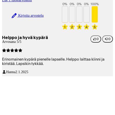
Lue 1 tuotearvostelu
0
%
0
%
0
%
0
%
100
%
Kirjoita arvostelu
1
2
3
4
5
Helppo ja hyvä kypärä
0
0
Arvosana 5/5
Erinomainen kypärä pienelle lapselle. Helppo laittaa kiinni ja
kiristää. Lapsikin tykkää.
Hanna
2.1.2025