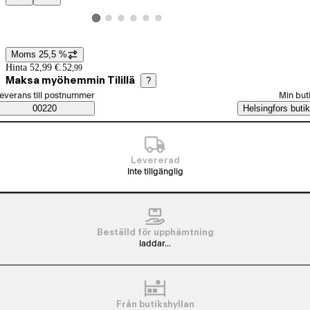
Produktbilder och videor
Visa produktbild 2
Visa produktbild 3
Visa produktbild 4
Visa produktbild 5
Visa produktbild 6
Visa produktbild 1
Moms 25,5 %
Prisinformation
Hinta 52,99 €.
52
,
99
Maksa myöhemmin Tilillä
?
älj beställningssätt
everans till postnummer
Min but
Saatavuustiedot
00220
Helsingfors butik
Levererad
Inte tillgänglig
Beställd för upphämtning
laddar...
Från butikshyllan