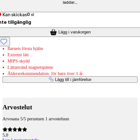
laddar...
Kan skickas
0
st
nte tillgänglig
Lägg i varukorgen
Barnets första hjälm
Extremt lätt
MIPS-skydd
Lättanvänd magnetspänne
Åldersrekommendation: för barn över 1 år
Lägg till i jämförelse
Betaltjänster
Arvostelut
Arvosana 5/5 perustuen 1 arvosteluun
5,0