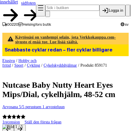
innehållet
sidfoten
Logga in
00220
Helsingfors butik
sv
Käytössäsi on vanhempi selain, jota Verkkokauppa.com-
sivusto ei enää tue. Lue lisää täältä.
Snabbaste cyklar redan – fler cyklar billigare
Etusivu
/
Hobby och
fritid
/
Sport
/
Cykling
/
Cykelskyddshjälmar
/
Produkt 859171
Nutcase Baby Nutty Heart Eyes
Mips/Dial, cykelhjälm, 48-52 cm
Arvosana 5/5 perustuen 1 arvosteluun
1
recension
Ställ den första frågan