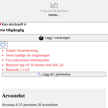
Från butikshyllan
laddar...
Kan skickas
0
st
nte tillgänglig
Lägg i varukorgen
Adaptiv brusreducering
Smart ljudläge för omgivningen
Fyra mikrofoners telefonsystem
Batteritid upp till 30 timmar med ANC på
Bluetooth 5.3 LE
Lägg till i jämförelse
Betaltjänster
Arvostelut
Arvosana 4.2/5 perustuen 28 arvosteluun