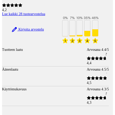
4,2
Lue kaikki 28 tuotearvostelua
0
%
7
%
10
%
35
%
46
%
Kirjoita arvostelu
1
2
3
4
5
Tuotteen laatu
Arvosana 4.4/5
4,4
Äänenlaatu
Arvosana 4.5/5
4,5
Käyttömukavuus
Arvosana 4.3/5
4,3