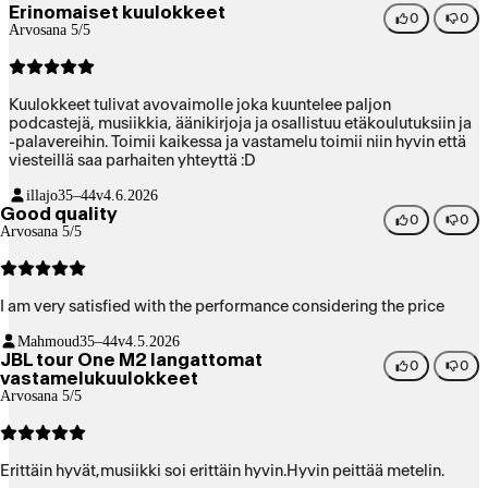
Erinomaiset kuulokkeet
0
0
Arvosana 5/5
Kuulokkeet tulivat avovaimolle joka kuuntelee paljon
podcastejä, musiikkia, äänikirjoja ja osallistuu etäkoulutuksiin ja
-palavereihin. Toimii kaikessa ja vastamelu toimii niin hyvin että
viesteillä saa parhaiten yhteyttä :D
illajo
35–44v
4.6.2026
Good quality
0
0
Arvosana 5/5
I am very satisfied with the performance considering the price
Mahmoud
35–44v
4.5.2026
JBL tour One M2 langattomat
0
0
vastamelukuulokkeet
Arvosana 5/5
Erittäin hyvät,musiikki soi erittäin hyvin.Hyvin peittää metelin.