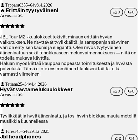
Tappara63
55–64v
8.4.2026
🔥 Erittäin tyytyväinen!
0
0
Arvosana 5/5
JBL Tour M2 -kuulokkeet tekivät minuun erittäin hyvän
vaikutuksen. Ne näyttävät tyylikkäiltä, ja samppanjan sävyinen
väri on erityisen kaunis ja elegantti. Olen myös tyytyväinen
äänenlaatuun sekä tehokkaaseen melunvaimennukseen — niitä on
todella mukava käyttää.
Haluan myös kiittää kauppaa nopeasta toimituksesta ja hyvästä
palvelusta. Tämä ei ole ensimmäinen tilaukseni täältä, eikä
varmasti viimeinen!
Tetiana
25–34v
4.4.2026
Hyvät vastamelukuulokkeet
0
0
Arvosana 5/5
Tyylikkäät ja hyvä äänenlaatu, ja tosi hyvin blokkaa muuta meteliä
musiikkia kuunnellessa
Teresa
45–54v
29.12.2025
Jbl headphones
2
1