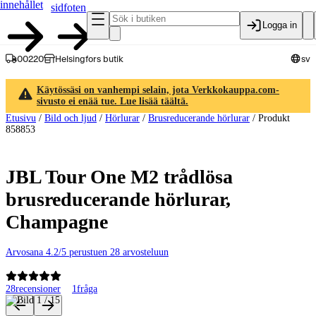
innehållet
sidfoten
Logga in
00220
Helsingfors butik
sv
Käytössäsi on vanhempi selain, jota Verkkokauppa.com-
sivusto ei enää tue. Lue lisää täältä.
Etusivu
/
Bild och ljud
/
Hörlurar
/
Brusreducerande hörlurar
/
Produkt
858853
JBL Tour One M2 trådlösa
brusreducerande hörlurar,
Champagne
Arvosana 4.2/5 perustuen 28 arvosteluun
28
recensioner
1
fråga
Produktbilder och videor