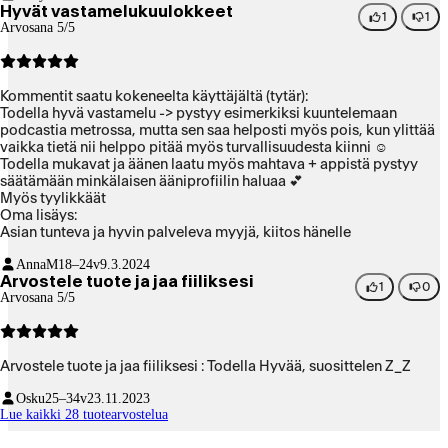
Hyvät vastamelukuulokkeet
1
1
Arvosana 5/5
Kommentit saatu kokeneelta käyttäjältä (tytär):
Todella hyvä vastamelu -> pystyy esimerkiksi kuuntelemaan
podcastia metrossa, mutta sen saa helposti myös pois, kun ylittää
vaikka tietä nii helppo pitää myös turvallisuudesta kiinni ☺️
Todella mukavat ja äänen laatu myös mahtava + appistä pystyy
säätämään minkälaisen ääniprofiilin haluaa 💕
Myös tyylikkäät
Oma lisäys:
Asian tunteva ja hyvin palveleva myyjä, kiitos hänelle
AnnaM
18–24v
9.3.2024
Arvostele tuote ja jaa fiiliksesi
1
0
Arvosana 5/5
Arvostele tuote ja jaa fiiliksesi : Todella Hyvää, suosittelen Z_Z
Osku
25–34v
23.11.2023
Lue kaikki 28 tuotearvostelua