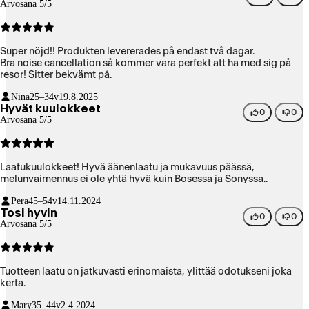
Arvosana 5/5
Super nöjd!! Produkten levererades på endast två dagar.
Bra noise cancellation så kommer vara perfekt att ha med sig på
resor! Sitter bekvämt på.
Nina
25–34v
19.8.2025
Hyvät kuulokkeet
0
0
Arvosana 5/5
Laatukuulokkeet! Hyvä äänenlaatu ja mukavuus päässä,
melunvaimennus ei ole yhtä hyvä kuin Bosessa ja Sonyssa..
Pera
45–54v
14.11.2024
Tosi hyvin
0
0
Arvosana 5/5
Tuotteen laatu on jatkuvasti erinomaista, ylittää odotukseni joka
kerta.
Mary
35–44v
2.4.2024