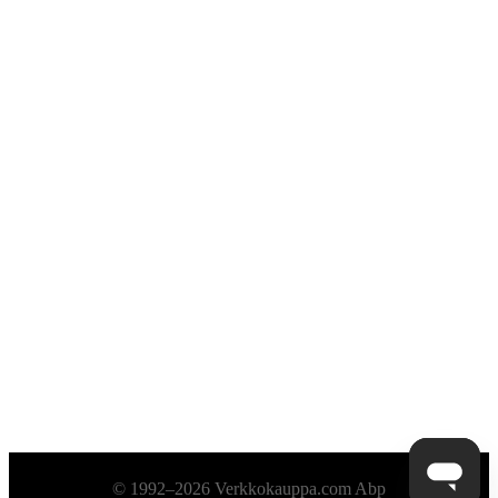
Alatunniste
© 1992–2026 Verkkokauppa.com Abp