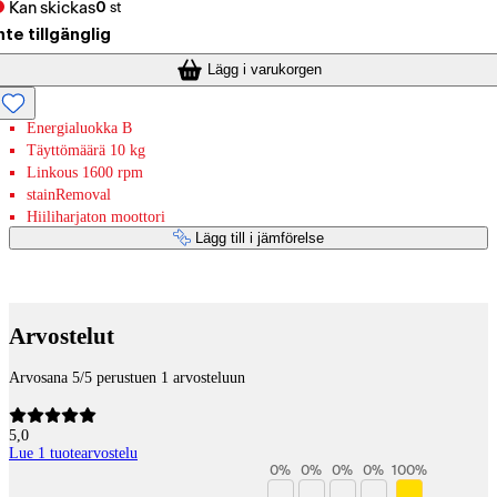
Kan skickas
0
st
nte tillgänglig
Lägg i varukorgen
Energialuokka B
Täyttömäärä 10 kg
Linkous 1600 rpm
stainRemoval
Hiiliharjaton moottori
Lägg till i jämförelse
Betaltjänster
Arvostelut
Arvosana 5/5 perustuen 1 arvosteluun
5,0
Lue 1 tuotearvostelu
0
%
0
%
0
%
0
%
100
%