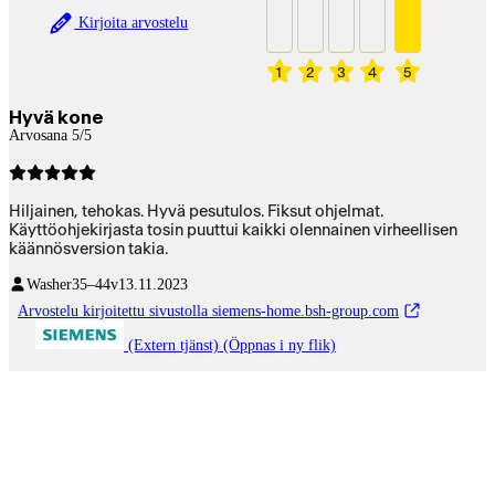
Kirjoita arvostelu
1
2
3
4
5
Hyvä kone
Arvosana 5/5
Hiljainen, tehokas. Hyvä pesutulos. Fiksut ohjelmat.
Käyttöohjekirjasta tosin puuttui kaikki olennainen virheellisen
käännösversion takia.
Washer
35–44v
13.11.2023
Arvostelu kirjoitettu sivustolla siemens-home.bsh-group.com
(Extern tjänst) (Öppnas i ny flik)