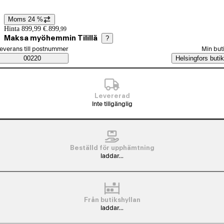
Moms 24 %
Prisinformation
Hinta 899,99 €.
899
,
99
Maksa myöhemmin Tilillä
?
älj beställningssätt
everans till postnummer
Min but
Saatavuustiedot
00220
Helsingfors butik
Levererad
Inte tillgänglig
Beställd för upphämtning
laddar...
Från butikshyllan
laddar...