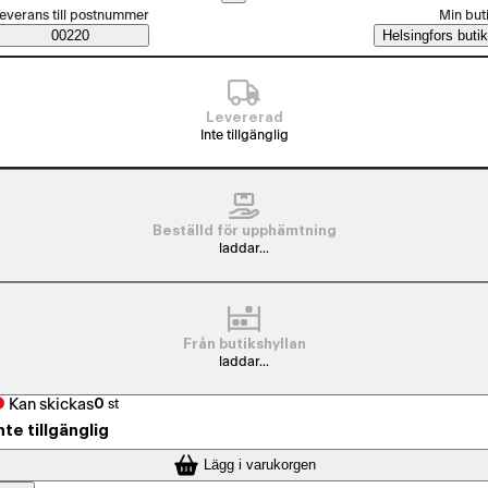
älj beställningssätt
everans till postnummer
Min but
Saatavuustiedot
00220
Helsingfors butik
Levererad
Inte tillgänglig
Beställd för upphämtning
laddar...
Från butikshyllan
laddar...
Kan skickas
0
st
nte tillgänglig
Lägg i varukorgen