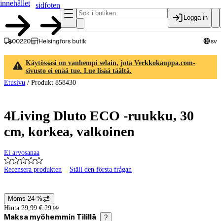
innehållet
sidfoten
Logga in
00220
Helsingfors butik
sv
Käytössäsi on vanhempi selain, jota Verkkokauppa.com-
sivusto ei enää tue. Lue lisää täältä.
Etusivu
/
Produkt 858430
4Living Dluto ECO -ruukku, 30
cm, korkea, valkoinen
Ei arvosanaa
Recensera produkten
Ställ den första frågan
Produktbilder och videor
Moms 24 %
Prisinformation
Hinta 29,99 €.
29
,
99
Maksa myöhemmin Tilillä
?