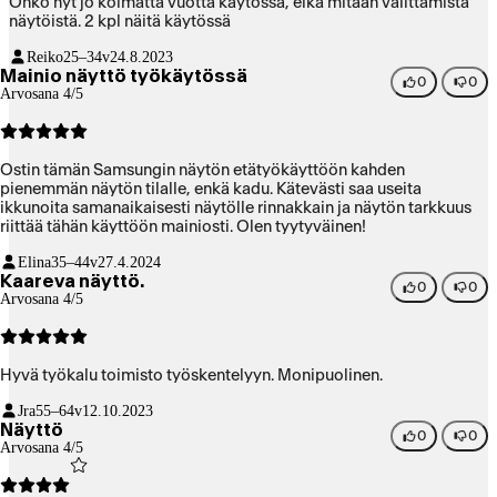
Onko nyt jo kolmatta vuotta käytössä, eikä mitään valittamista
näytöistä. 2 kpl näitä käytössä
Reiko
25–34v
24.8.2023
Mainio näyttö työkäytössä
0
0
Arvosana 4/5
Ostin tämän Samsungin näytön etätyökäyttöön kahden
pienemmän näytön tilalle, enkä kadu. Kätevästi saa useita
ikkunoita samanaikaisesti näytölle rinnakkain ja näytön tarkkuus
riittää tähän käyttöön mainiosti. Olen tyytyväinen!
Elina
35–44v
27.4.2024
Kaareva näyttö.
0
0
Arvosana 4/5
Hyvä työkalu toimisto työskentelyyn. Monipuolinen.
Jra
55–64v
12.10.2023
Näyttö
0
0
Arvosana 4/5