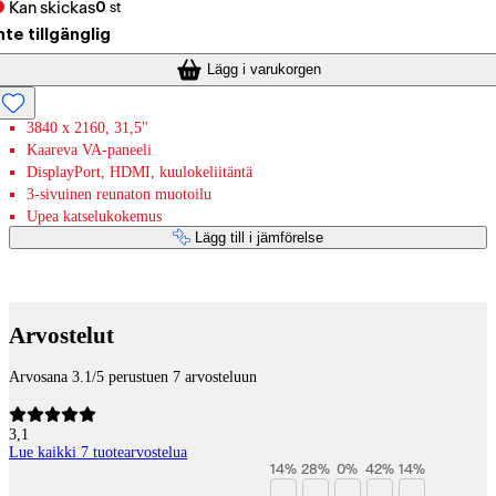
Kan skickas
0
st
nte tillgänglig
Lägg i varukorgen
3840 x 2160, 31,5"
Kaareva VA-paneeli
DisplayPort, HDMI, kuulokeliitäntä
3-sivuinen reunaton muotoilu
Upea katselukokemus
Lägg till i jämförelse
Betaltjänster
Arvostelut
Arvosana 3.1/5 perustuen 7 arvosteluun
3,1
Lue kaikki 7 tuotearvostelua
14
%
28
%
0
%
42
%
14
%