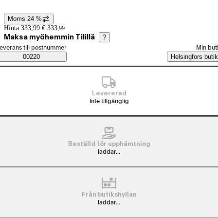
Moms 24 %
Prisinformation
Hinta 333,99 €.
333
,
99
Maksa myöhemmin Tilillä
?
älj beställningssätt
everans till postnummer
Min but
Saatavuustiedot
00220
Helsingfors butik
Levererad
Inte tillgänglig
Beställd för upphämtning
laddar...
Från butikshyllan
laddar...