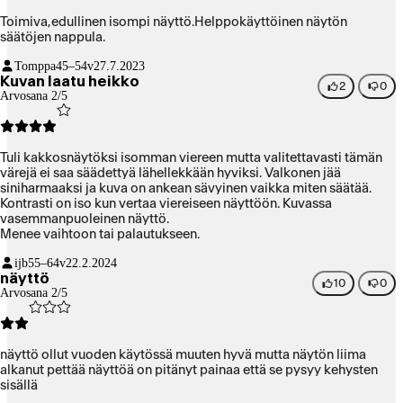
Toimiva,edullinen isompi näyttö.Helppokäyttöinen näytön
säätöjen nappula.
Tomppa
45–54v
27.7.2023
Kuvan laatu heikko
2
0
Arvosana 2/5
Tuli kakkosnäytöksi isomman viereen mutta valitettavasti tämän
värejä ei saa säädettyä lähellekkään hyviksi. Valkonen jää
siniharmaaksi ja kuva on ankean sävyinen vaikka miten säätää.
Kontrasti on iso kun vertaa viereiseen näyttöön. Kuvassa
vasemmanpuoleinen näyttö.
Menee vaihtoon tai palautukseen.
ijb
55–64v
22.2.2024
näyttö
10
0
Arvosana 2/5
näyttö ollut vuoden käytössä muuten hyvä mutta näytön liima
alkanut pettää näyttöä on pitänyt painaa että se pysyy kehysten
sisällä