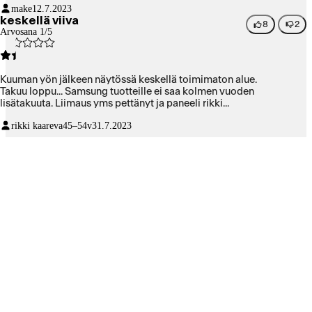
make
12.7.2023
keskellä viiva
8
2
Arvosana 1/5
Kuuman yön jälkeen näytössä keskellä toimimaton alue.
Takuu loppu... Samsung tuotteille ei saa kolmen vuoden
lisätakuuta. Liimaus yms pettänyt ja paneeli rikki...
rikki kaareva
45–54v
31.7.2023