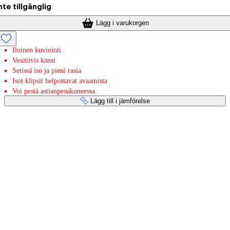
nte tillgänglig
Lägg i varukorgen
Iloinen kuviointi
Vesitiivis kansi
Setissä iso ja pieni rasia
Isot klipsit helpottavat avaamista
Voi pestä astianpesukoneessa
Lägg till i jämförelse
Betaltjänster