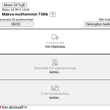
Moms 24 %
Prisinformation
Hinta 14,99 €.
14
,
99
Maksa myöhemmin Tilillä
?
älj beställningssätt
everans till postnummer
Min but
Saatavuustiedot
00220
Helsingfors butik
Levererad
Inte tillgänglig
Beställd för upphämtning
laddar...
Från butikshyllan
laddar...
Kan skickas
0
st