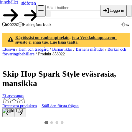
innehållet
sidfoten
Logga in
00220
Helsingfors butik
sv
Käytössäsi on vanhempi selain, jota Verkkokauppa.com-
sivusto ei enää tue. Lue lisää täältä.
Etusivu
/
Hem och trädgård
/
Barnartiklar
/
Barnens måltider
/
Burkar och
förvaringsbehållare
/
Produkt 858022
Skip Hop Spark Style eväsrasia,
mansikka
Ei arvosanaa
Recensera produkten
Ställ den första frågan
Produktbilder och videor
Visa produktbild 2
Visa produktbild 3
Visa produktbild 4
Visa produktbild 1