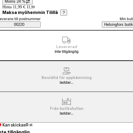
Moms 24 %
Prisinformation
Hinta 11,99 €.
11
,
99
Maksa myöhemmin Tilillä
?
älj beställningssätt
everans till postnummer
Min but
Saatavuustiedot
00220
Helsingfors butik
Levererad
Inte tillgänglig
Beställd för upphämtning
laddar...
Från butikshyllan
laddar...
Kan skickas
0
st
nte tillgänglig