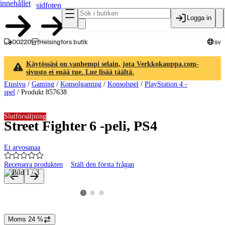
innehållet
sidfoten
Logga in
00220
Helsingfors butik
sv
Käytössäsi on vanhempi selain, jota Verkkokauppa.com-
sivusto ei enää tue. Lue lisää täältä.
Etusivu
/
Gaming
/
Konsolgaming
/
Konsolspel
/
PlayStation 4 -
spel
/
Produkt 857638
Slutförsäljning
Street Fighter 6 -peli, PS4
Ei arvosanaa
Recensera produkten
Ställ den första frågan
Produktbilder och videor
Visa produktbild 2
Visa produktbild 3
Visa produktbild 1
Moms 24 %