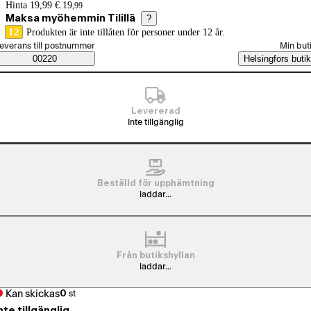
Prisinformation
Hinta 19,99 €.
19
,
99
Maksa myöhemmin Tilillä
?
12
Produkten är inte tillåten för personer under 12 år.
älj beställningssätt
everans till postnummer
Min but
Saatavuustiedot
00220
Helsingfors butik
Levererad
Inte tillgänglig
Beställd för upphämtning
laddar...
Från butikshyllan
laddar...
Kan skickas
0
st
nte tillgänglig