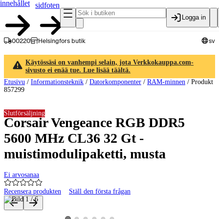
innehållet
sidfoten
Logga in
00220
Helsingfors butik
sv
Käytössäsi on vanhempi selain, jota Verkkokauppa.com-
sivusto ei enää tue. Lue lisää täältä.
Etusivu
/
Informationsteknik
/
Datorkomponenter
/
RAM-minnen
/
Produkt
857299
Slutförsäljning
Corsair Vengeance RGB DDR5
5600 MHz CL36 32 Gt -
muistimodulipaketti, musta
Ei arvosanaa
Recensera produkten
Ställ den första frågan
Produktbilder och videor