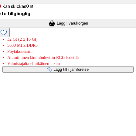
Kan skickas
0
st
nte tillgänglig
Lägg i varukorgen
32 Gt (2 x 16 Gt)
5600 MHz DDR5
Pöytäkoneisiin
Alumiininen lämmönlevitin RGB-ledeillä
Valmistajalta elinikäinen takuu
Lägg till i jämförelse
Betaltjänster