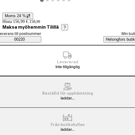
Visa produktbild 2
Visa produktbild 3
Visa produktbild 4
Visa produktbild 5
Visa produktbild 6
Visa produktbild 1
Moms 24 %
Prisinformation
Hinta 156,99 €.
156
,
99
Maksa myöhemmin Tilillä
?
älj beställningssätt
everans till postnummer
Min but
Saatavuustiedot
00220
Helsingfors butik
Levererad
Inte tillgänglig
Beställd för upphämtning
laddar...
Från butikshyllan
laddar...