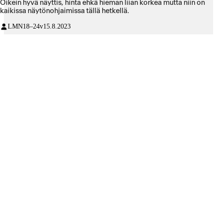
Oikein hyvä näyttis, hinta ehkä hieman liian korkea mutta niin on
kaikissa näytönohjaimissa tällä hetkellä.
LMN
18–24v
15.8.2023