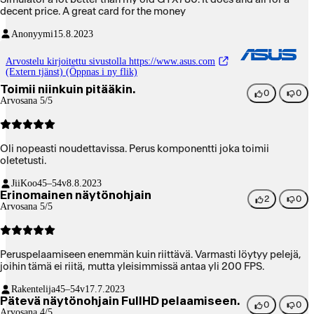
decent price. A great card for the money
Anonyymi
15.8.2023
Arvostelu kirjoitettu sivustolla https://www.asus.com
(Extern tjänst) (Öppnas i ny flik)
Toimii niinkuin pitääkin.
0
0
Arvosana 5/5
Oli nopeasti noudettavissa. Perus komponentti joka toimii
oletetusti.
JiiKoo
45–54v
8.8.2023
Erinomainen näytönohjain
2
0
Arvosana 5/5
Peruspelaamiseen enemmän kuin riittävä. Varmasti löytyy pelejä,
joihin tämä ei riitä, mutta yleisimmissä antaa yli 200 FPS.
Rakentelija
45–54v
17.7.2023
Pätevä näytönohjain FullHD pelaamiseen.
0
0
Arvosana 4/5