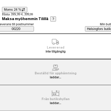
Moms 24 %
Prisinformation
Hinta 399,99 €.
399
,
99
Maksa myöhemmin Tilillä
?
älj beställningssätt
everans till postnummer
Min but
Saatavuustiedot
00220
Helsingfors butik
Levererad
Inte tillgänglig
Beställd för upphämtning
laddar...
Från butikshyllan
laddar...