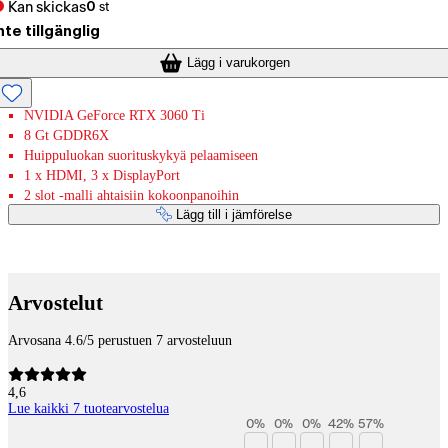
Kan skickas
0
st
nte tillgänglig
Lägg i varukorgen
NVIDIA GeForce RTX 3060 Ti
8 Gt GDDR6X
Huippuluokan suorituskykyä pelaamiseen
1 x HDMI, 3 x DisplayPort
2 slot -malli ahtaisiin kokoonpanoihin
Lägg till i jämförelse
Betaltjänster
Arvostelut
Arvosana 4.6/5 perustuen 7 arvosteluun
4,6
Lue kaikki 7 tuotearvostelua
0
%
0
%
0
%
42
%
57
%