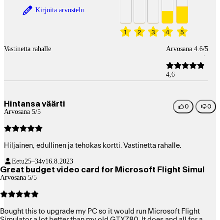
Kirjoita arvostelu
1
2
3
4
5
Vastinetta rahalle
Arvosana 4.6/5
4,6
Hintansa väärti
0
0
Arvosana 5/5
Hiljainen, edullinen ja tehokas kortti. Vastinetta rahalle.
Eetu
25–34v
16.8.2023
Great budget video card for Microsoft Flight Simul
Arvosana 5/5
Bought this to upgrade my PC so it would run Microsoft Flight
Simulator a lot better than my old GTX780. It does and all for a