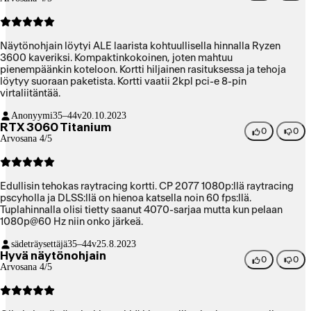
Näytönohjain löytyi ALE laarista kohtuullisella hinnalla Ryzen
3600 kaveriksi. Kompaktinkokoinen, joten mahtuu
pienempäänkin koteloon. Kortti hiljainen rasituksessa ja tehoja
löytyy suoraan paketista. Kortti vaatii 2kpl pci-e 8-pin
virtaliitäntää.
Anonyymi
35–44v
20.10.2023
RTX 3060 Titanium
0
0
Arvosana 4/5
Edullisin tehokas raytracing kortti. CP 2077 1080p:llä raytracing
pscyholla ja DLSS:llä on hienoa katsella noin 60 fps:llä.
Tuplahinnalla olisi tietty saanut 4070-sarjaa mutta kun pelaan
1080p@60 Hz niin onko järkeä.
sädeträysettäjä
35–44v
25.8.2023
Hyvä näytönohjain
0
0
Arvosana 4/5