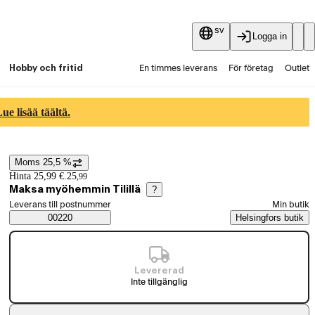
sv
Logga in
Hobby och fritid
En timmes leverans
För företag
Outlet
Fyndpartier
Guider och artiklar
Vaihtokauppa
e lisää täältä.
Tjänster
Aktuellt
Moms 25,5 %
Prisinformation
Hinta 25,99 €.
25
,
99
Maksa myöhemmin Tilillä
?
Välj beställningssätt
Leverans till postnummer
Min butik
Saatavuustiedot
00220
Helsingfors butik
Levererad
Inte tillgänglig