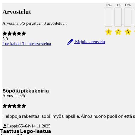
0
%
0
%
0
%
Arvostelut
Arvosana 5/5 perustuen 3 arvosteluun
1
2
3
5,0
Kirjoita arvostelu
Lue kaikki 3 tuotearvostelua
Söpöjä pikkukoiria
Arvosana 5/5
Helppoja rakentaa, sopii myös lapsille. Ainoa huono puoli on että 
Leppis
55–64v
14.11.2025
Taattua Lego-laatua