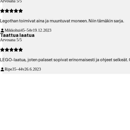
Arvosana 5/5
Legothan toimivat aina ja muuntuvat moneen. Niin tämäkin sarja.
Mikkohui
45–54v
19.12.2023
Taattua laatua
Arvosana 5/5
LEGO-laatua, joten palaset sopivat erinomaisesti ja ohjeet selkeät. Om
Ripe
35–44v
26.6.2023