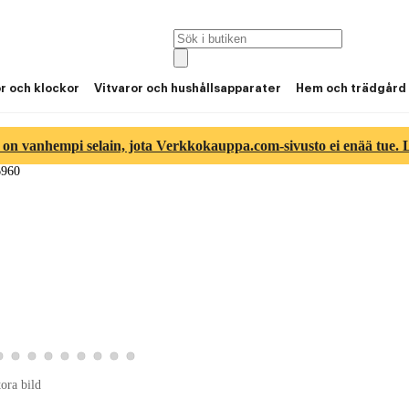
or och klockor
Vitvaror och hushållsapparater
Hem och trädgård
 on vanhempi selain, jota Verkkokauppa.com-sivusto ei enää tue. Lu
6960
6
tbild 7
roduktbild 8
Visa produktbild 9
Visa produktbild 10
Visa produktbild 11
Visa produktbild 12
Visa produktbild 13
Visa produktbild 14
Visa produktbild 15
Visa produktbild 16
Visa produktbild 17
tora bild