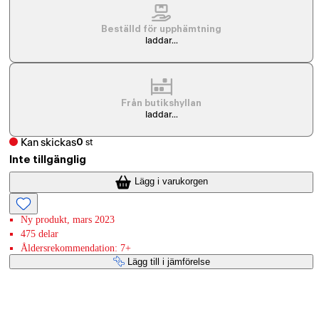
Beställd för upphämtning
laddar...
Från butikshyllan
laddar...
Kan skickas
0
st
Inte tillgänglig
Lägg i varukorgen
Ny produkt, mars 2023
475 delar
Åldersrekommendation: 7+
Lägg till i jämförelse