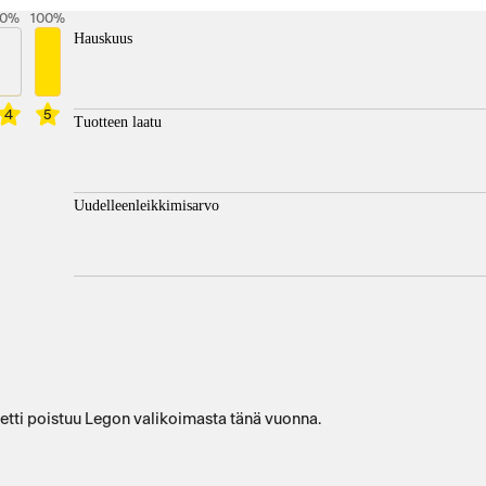
0
%
100
%
Hauskuus
4
5
Tuotteen laatu
Uudelleenleikkimisarvo
setti poistuu Legon valikoimasta tänä vuonna.