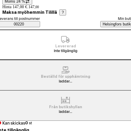
Moms 24 %
Prisinformation
Hinta 147,00 €.
147
,
00
Maksa myöhemmin Tilillä
?
älj beställningssätt
everans till postnummer
Min but
Saatavuustiedot
00220
Helsingfors butik
Levererad
Inte tillgänglig
Beställd för upphämtning
laddar...
Från butikshyllan
laddar...
Kan skickas
0
st
nte tillgänglig