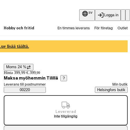
sv
Logga in
Hobby och fritid
En timmes leverans
För företag
Outlet
Fyndpartier
Guider och artiklar
Vaihtokauppa
e lisää täältä.
Tjänster
Aktuellt
Moms 24 %
Prisinformation
Hinta 399,99 €.
399
,
99
Maksa myöhemmin Tilillä
?
Välj beställningssätt
Leverans till postnummer
Min butik
Saatavuustiedot
00220
Helsingfors butik
Levererad
Inte tillgänglig