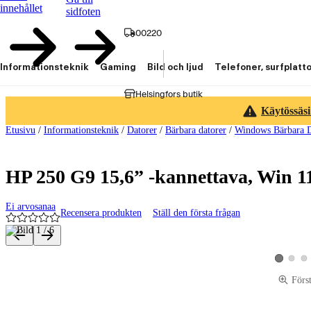
innehållet
sidfoten
00220
Informationsteknik
Gaming
Bild och ljud
Telefoner, surfplatt
Helsingfors butik
Käytössäsi
Etusivu
/
Informationsteknik
/
Datorer
/
Bärbara datorer
/
Windows Bärbara D
HP 250 G9 15,6” -kannettava, Win 
Ei arvosanaa
Recensera produkten
Ställ den första frågan
Produktbilder och videor
Visa pro
Vis
Visa produ
Förs