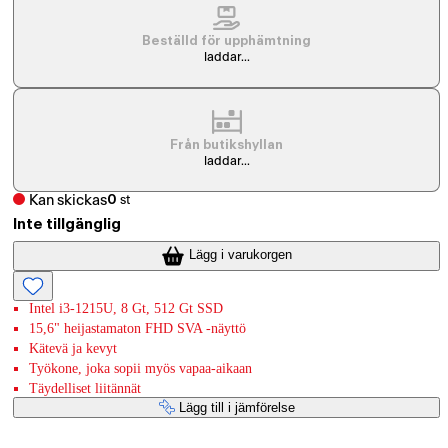
Beställd för upphämtning
laddar...
Från butikshyllan
laddar...
Kan skickas
0
st
Inte tillgänglig
Lägg i varukorgen
Intel i3-1215U, 8 Gt, 512 Gt SSD
15,6" heijastamaton FHD SVA -näyttö
Kätevä ja kevyt
Työkone, joka sopii myös vapaa-aikaan
Täydelliset liitännät
Lägg till i jämförelse