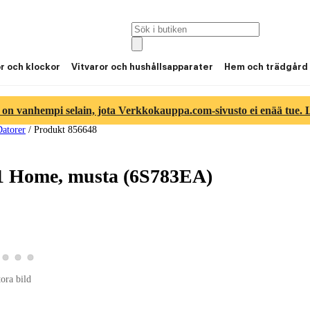
or och klockor
Vitvaror och hushållsapparater
Hem och trädgård
 on vanhempi selain, jota Verkkokauppa.com-sivusto ei enää tue. Lu
atorer
/
Produkt 856648
11 Home, musta (6S783EA)
duktbild 2
a produktbild 3
Visa produktbild 4
Visa produktbild 5
Visa produktbild 6
ktbild 1
tora bild