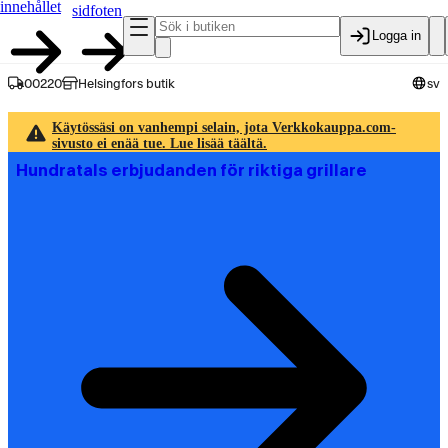
innehållet
sidfoten
Logga in
00220
Helsingfors butik
sv
Käytössäsi on vanhempi selain, jota Verkkokauppa.com-
sivusto ei enää tue. Lue lisää täältä.
Hundratals erbjudanden för riktiga grillare