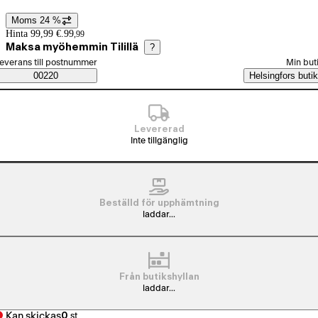
Moms 24 %
Prisinformation
Hinta 99,99 €.
99
,
99
Maksa myöhemmin Tilillä
?
älj beställningssätt
everans till postnummer
Min but
Saatavuustiedot
00220
Helsingfors butik
Levererad
Inte tillgänglig
Beställd för upphämtning
laddar...
Från butikshyllan
laddar...
Kan skickas
0
st