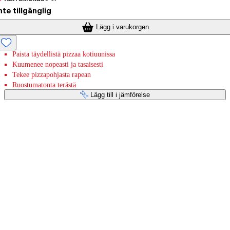
nte tillgänglig
Lägg i varukorgen
Paista täydellistä pizzaa kotiuunissa
Kuumenee nopeasti ja tasaisesti
Tekee pizzapohjasta rapean
Ruostumatonta terästä
Lägg till i jämförelse
Betaltjänster